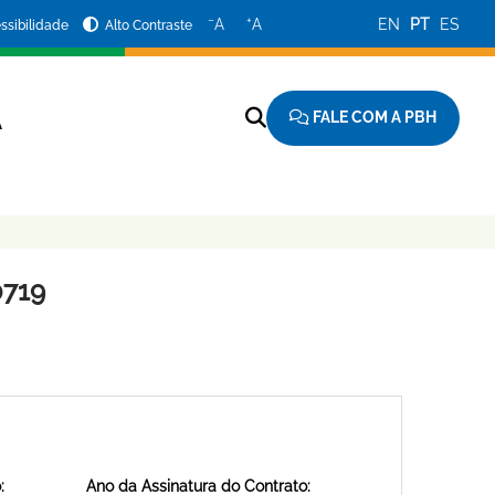
−
+
A
A
EN
PT
ES
ssibilidade
Alto Contraste
FALE COM A PBH
A
0719
:
Ano da Assinatura do Contrato: