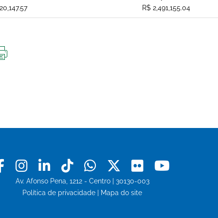
20,147.57
R$ 2,491,155.04
IMPRIMIR
ESTA
PÁGINA
Facebook
Instagram
Linkedin
Tiktok
Whatsapp
X
Flickr
Youtu
Av. Afonso Pena, 1212 - Centro | 30130-003
Política de privacidade
|
Mapa do site