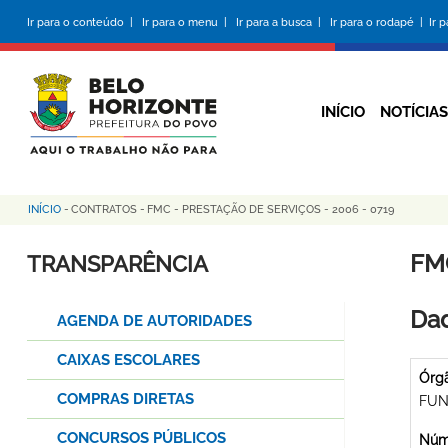
Pular
Ir para o conteúdo |
Ir para o menu |
Ir para a busca |
Ir para o rodapé |
Ir 
para
o
conteúdo
principal
INÍCIO
NOTÍCIAS
INÍCIO
-
CONTRATOS
-
FMC - PRESTAÇÃO DE SERVIÇOS - 2006 - 0719
Trilha
de
FM
TRANSPARÊNCIA
navegação
Dad
AGENDA DE AUTORIDADES
CAIXAS ESCOLARES
Órg
COMPRAS DIRETAS
FUN
CONCURSOS PÚBLICOS
Núme