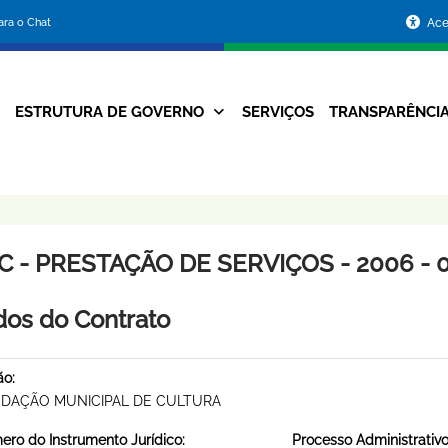
Portal
para o Chat
Ace
da
Prefeitura
ESTRUTURA DE GOVERNO
SERVIÇOS
TRANSPARÊNCI
Navegação
de
Principal
Belo
Horizonte
C - PRESTAÇÃO DE SERVIÇOS - 2006 - 
os do Contrato
ão:
DAÇÃO MUNICIPAL DE CULTURA
ro do Instrumento Jurídico:
Processo Administrativo