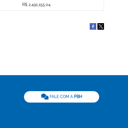
R$ 2,491,155.04
be
FALE COM A
PBH