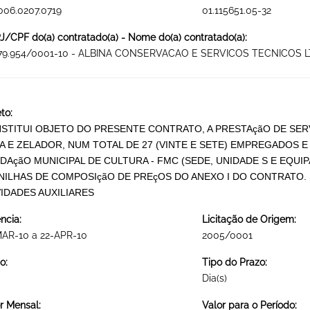
006.0207.0719
01.115651.05-32
/CPF do(a) contratado(a) - Nome do(a) contratado(a):
379.954/0001-10 - ALBINA CONSERVACAO E SERVICOS TECNICOS 
to:
STITUI OBJETO DO PRESENTE CONTRATO, A PRESTAçãO DE SER
IA E ZELADOR, NUM TOTAL DE 27 (VINTE E SETE) EMPREGADOS E
DAçãO MUNICIPAL DE CULTURA - FMC (SEDE, UNIDADE S E EQU
NILHAS DE COMPOSIçãO DE PREçOS DO ANEXO I DO CONTRATO.
VIDADES AUXILIARES
ncia:
Licitação de Origem:
MAR-10 a 22-APR-10
2005/0001
o:
Tipo do Prazo:
Dia(s)
r Mensal:
Valor para o Período: