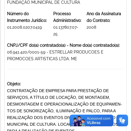
FUNDAÇÃO MUNICIPAL DE CULTURA
Número do
Processo
Ano da Assinatura
Instrumento Jurídico:
Administrativo:
do Contrato:
01.2008.0207.0419
01.137807.07-
2008
25
CNPJ/CPF do(a) contratado(a) - Nome do(a) contratado(a):
06.941.420/0001-59 - ESTRELLAR PRODUCOES E
PROMOCOES ARTISTICAS LTDA. ME
Objeto:
CONTRATAÇÃO DE EMPRESA PARA PRESTAÇÃO DE
SERVIÇOS, A TÍTULO DE LOCAÇÃO, DE MONTAGEM,
DESMONTAGEM E OPERACIONALIZAÇÃO DE EQUIPAMEN-
TOS DE SONORIZAÇÃO, ILUMINAÇÃO E PALCO, PARA A
REALIZAÇÃO DOS EVENTOS DIVERSOS DA FUNDAÇÃO
MUNICIPAL DE CULTURA. LOCAÇÃO DE EQUIPAMENTOS
PARA A REALIZAÇÃO DE EVENTOS