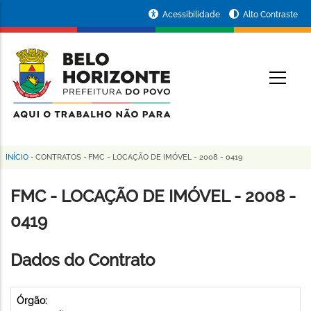
Pular
Portal
Acessibilidade
Alto Contraste
para
da
o
conteúdo
Prefeitura
O
principal
de
Belo
Horizonte
INÍCIO
-
CONTRATOS
-
FMC - LOCAÇÃO DE IMÓVEL - 2008 - 0419
Trilha
de
FMC - LOCAÇÃO DE IMÓVEL - 2008 -
navegação
0419
Dados do Contrato
Órgão: