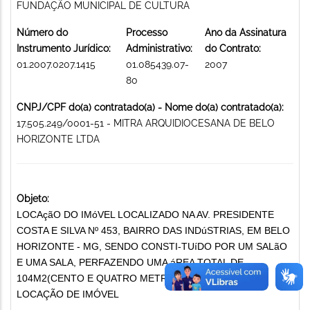
FUNDAÇÃO MUNICIPAL DE CULTURA
Número do
Processo
Ano da Assinatura
Instrumento Jurídico:
Administrativo:
do Contrato:
01.2007.0207.1415
01.085439.07-
2007
80
CNPJ/CPF do(a) contratado(a) - Nome do(a) contratado(a):
17.505.249/0001-51 - MITRA ARQUIDIOCESANA DE BELO
HORIZONTE LTDA
Objeto:
LOCAçãO DO IMóVEL LOCALIZADO NA AV. PRESIDENTE
COSTA E SILVA Nº 453, BAIRRO DAS INDúSTRIAS, EM BELO
HORIZONTE - MG, SENDO CONSTI-TUíDO POR UM SALãO
E UMA SALA, PERFAZENDO UMA áREA TOTAL DE
104M2(CENTO E QUATRO METROS QUADRADOS).
LOCAÇÃO DE IMÓVEL