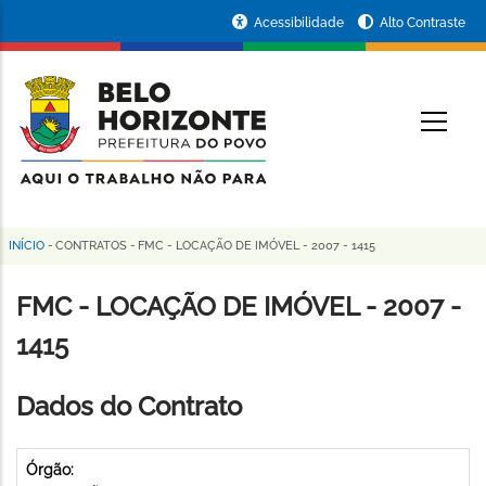
Pular
Portal
Acessibilidade
Alto Contraste
para
da
o
conteúdo
Prefeitura
O
principal
de
Belo
Horizonte
INÍCIO
-
CONTRATOS
-
FMC - LOCAÇÃO DE IMÓVEL - 2007 - 1415
Trilha
de
FMC - LOCAÇÃO DE IMÓVEL - 2007 -
navegação
1415
Dados do Contrato
Órgão: