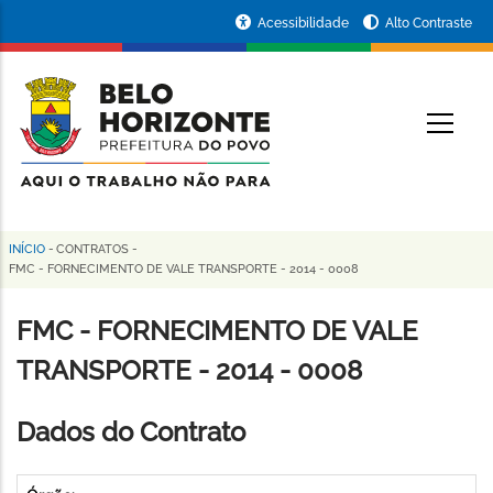
Pular
Portal
Acessibilidade
Alto Contraste
para
da
o
conteúdo
Prefeitura
O
principal
de
Belo
Horizonte
INÍCIO
-
CONTRATOS
-
Trilha
FMC - FORNECIMENTO DE VALE TRANSPORTE - 2014 - 0008
de
FMC - FORNECIMENTO DE VALE
navegação
TRANSPORTE - 2014 - 0008
Dados do Contrato