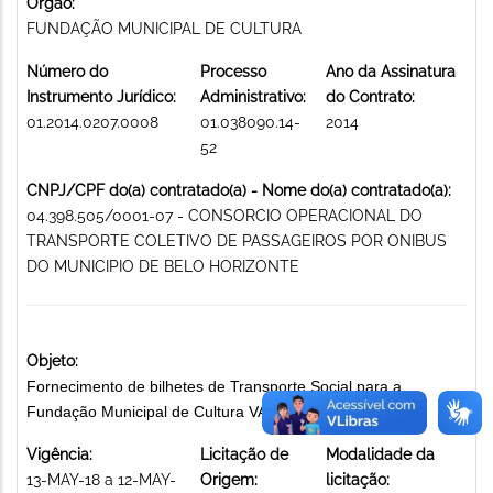
Órgão:
FUNDAÇÃO MUNICIPAL DE CULTURA
Número do
Processo
Ano da Assinatura
Instrumento Jurídico:
Administrativo:
do Contrato:
01.2014.0207.0008
01.038090.14-
2014
52
CNPJ/CPF do(a) contratado(a) - Nome do(a) contratado(a):
04.398.505/0001-07 - CONSORCIO OPERACIONAL DO
TRANSPORTE COLETIVO DE PASSAGEIROS POR ONIBUS
DO MUNICIPIO DE BELO HORIZONTE
Objeto:
Fornecimento de bilhetes de Transporte Social para a
Fundação Municipal de Cultura VALES TRANSPORTES
Vigência:
Licitação de
Modalidade da
13-MAY-18 a 12-MAY-
Origem:
licitação: