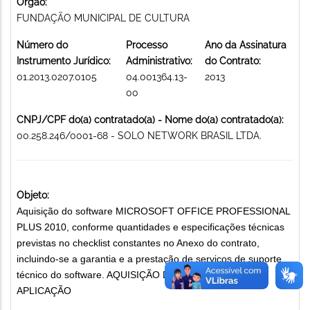
Órgão:
FUNDAÇÃO MUNICIPAL DE CULTURA
Número do
Processo
Ano da Assinatura
Instrumento Jurídico:
Administrativo:
do Contrato:
01.2013.0207.0105
04.001364.13-
2013
00
CNPJ/CPF do(a) contratado(a) - Nome do(a) contratado(a):
00.258.246/0001-68 - SOLO NETWORK BRASIL LTDA.
Objeto:
Aquisição do software MICROSOFT OFFICE PROFESSIONAL
PLUS 2010, conforme quantidades e especificações técnicas
previstas no checklist constantes no Anexo do contrato,
incluindo-se a garantia e a prestação de serviços de suporte
técnico do software. AQUISIÇÃO DE SOFTWARES DE
APLICAÇÃO