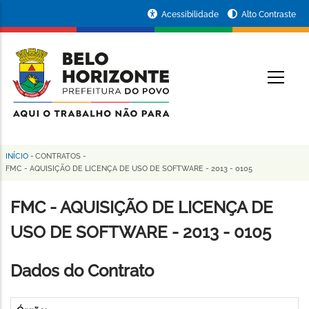
Pular
Portal
Acessibilidade
Alto Contraste
para
da
o
conteúdo
Prefeitura
O
principal
de
Belo
Horizonte
INÍCIO
-
CONTRATOS
-
Trilha
FMC - AQUISIÇÃO DE LICENÇA DE USO DE SOFTWARE - 2013 - 0105
de
FMC - AQUISIÇÃO DE LICENÇA DE
navegação
USO DE SOFTWARE - 2013 - 0105
Dados do Contrato