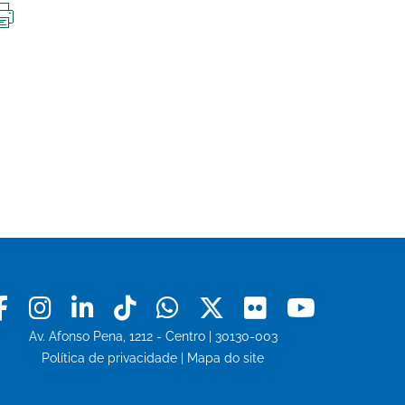
IMPRIMIR
ESTA
PÁGINA
Facebook
Instagram
Linkedin
Tiktok
Whatsapp
X
Flickr
Youtu
Av. Afonso Pena, 1212 - Centro | 30130-003
Política de privacidade
|
Mapa do site