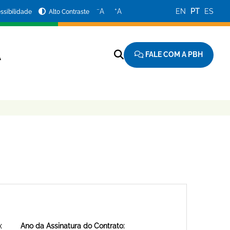
−
+
A
A
EN
PT
ES
ssibilidade
Alto Contraste
FALE COM A PBH
A
:
Ano da Assinatura do Contrato: