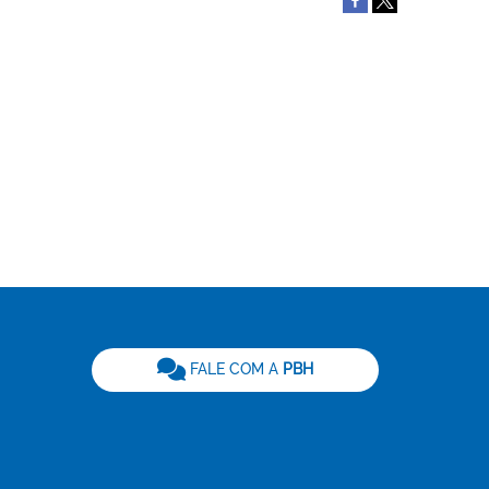
be
FALE COM A
PBH