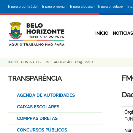
Pular
Ir para o conteúdo |
Ir para o menu |
Ir para a busca |
Ir para o rodapé |
Ir 
para
o
conteúdo
principal
INÍCIO
NOTÍCIAS
INÍCIO
-
CONTRATOS
-
FMC - AQUISIÇÃO - 2015 - 0062
Trilha
de
FMC
TRANSPARÊNCIA
navegação
Dad
AGENDA DE AUTORIDADES
CAIXAS ESCOLARES
Órg
COMPRAS DIRETAS
FUN
CONCURSOS PÚBLICOS
Núme