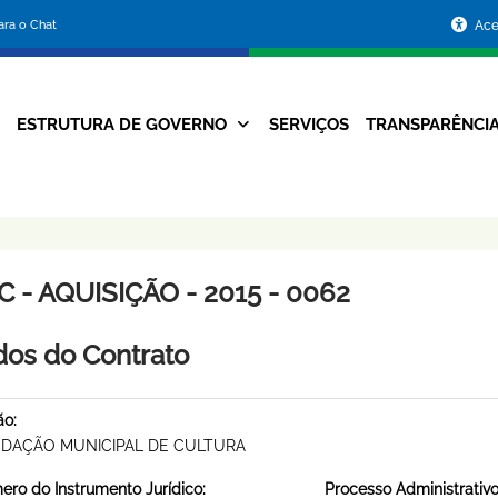
Portal
para o Chat
Ace
da
Prefeitura
ESTRUTURA DE GOVERNO
SERVIÇOS
TRANSPARÊNCI
Navegação
de
Principal
Belo
Horizonte
 - AQUISIÇÃO - 2015 - 0062
os do Contrato
ão:
DAÇÃO MUNICIPAL DE CULTURA
ro do Instrumento Jurídico:
Processo Administrativo