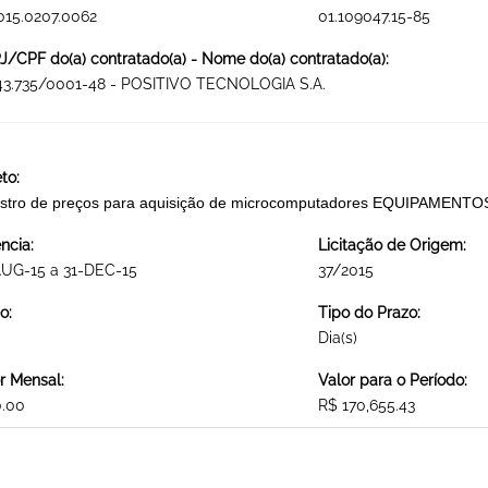
015.0207.0062
01.109047.15-85
/CPF do(a) contratado(a) - Nome do(a) contratado(a):
43.735/0001-48 - POSITIVO TECNOLOGIA S.A.
to:
istro de preços para aquisição de microcomputadores EQUIPAMEN
ncia:
Licitação de Origem:
AUG-15 a 31-DEC-15
37/2015
o:
Tipo do Prazo:
Dia(s)
r Mensal:
Valor para o Período:
0.00
R$ 170,655.43