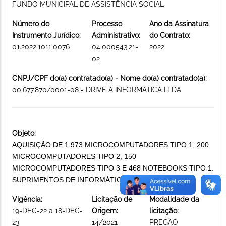
FUNDO MUNICIPAL DE ASSISTÊNCIA SOCIAL
Número do
Processo
Ano da Assinatura
Instrumento Jurídico:
Administrativo:
do Contrato:
01.2022.1011.0076
04.000543.21-
2022
02
CNPJ/CPF do(a) contratado(a) - Nome do(a) contratado(a):
00.677.870/0001-08 - DRIVE A INFORMATICA LTDA
Objeto:
AQUISIÇÃO DE 1.973 MICROCOMPUTADORES TIPO 1, 200
MICROCOMPUTADORES TIPO 2, 150
MICROCOMPUTADORES TIPO 3 E 468 NOTEBOOKS TIPO 1.
SUPRIMENTOS DE INFORMÁTICA
Vigência:
Licitação de
Modalidade da
19-DEC-22 a 18-DEC-
Origem:
licitação:
23
14/2021
PREGAO