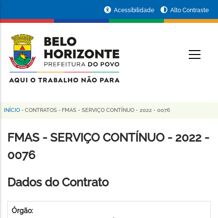
Pular
Portal
Acessibilidade
Alto Contraste
para
da
o
conteúdo
Prefeitura
O
principal
de
Belo
Horizonte
INÍCIO
-
CONTRATOS
-
FMAS - SERVIÇO CONTÍNUO - 2022 - 0076
Trilha
de
FMAS - SERVIÇO CONTÍNUO - 2022 -
navegação
0076
Dados do Contrato
Órgão: