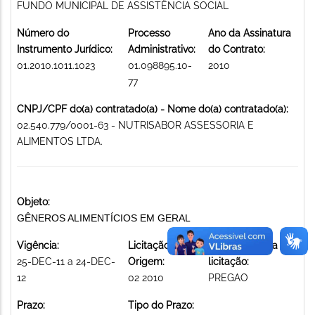
FUNDO MUNICIPAL DE ASSISTÊNCIA SOCIAL
Número do
Processo
Ano da Assinatura
Instrumento Jurídico:
Administrativo:
do Contrato:
01.2010.1011.1023
01.098895.10-
2010
77
CNPJ/CPF do(a) contratado(a) - Nome do(a) contratado(a):
02.540.779/0001-63 - NUTRISABOR ASSESSORIA E
ALIMENTOS LTDA.
Objeto:
GÊNEROS ALIMENTÍCIOS EM GERAL
Vigência:
Licitação de
Modalidade da
25-DEC-11 a 24-DEC-
Origem:
licitação:
12
02 2010
PREGAO
Prazo:
Tipo do Prazo: