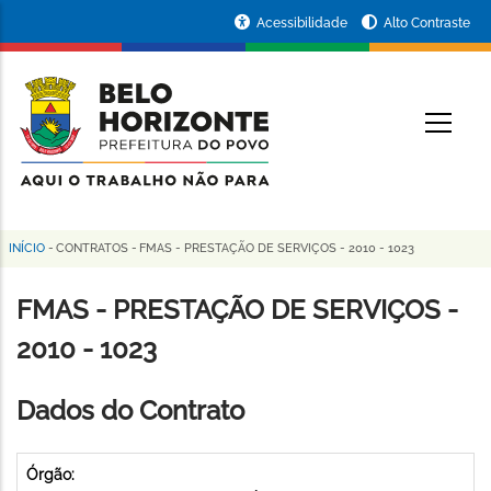
Pular
Portal
Acessibilidade
Alto Contraste
para
da
o
conteúdo
Prefeitura
O
principal
de
Belo
Horizonte
INÍCIO
-
CONTRATOS
-
FMAS - PRESTAÇÃO DE SERVIÇOS - 2010 - 1023
Trilha
de
FMAS - PRESTAÇÃO DE SERVIÇOS -
navegação
2010 - 1023
Dados do Contrato
Órgão: