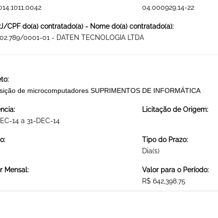
014.1011.0042
04.000929.14-22
/CPF do(a) contratado(a) - Nome do(a) contratado(a):
602.789/0001-01 - DATEN TECNOLOGIA LTDA
to:
isição de microcomputadores SUPRIMENTOS DE INFORMÁTICA
ncia:
Licitação de Origem:
EC-14 a 31-DEC-14
o:
Tipo do Prazo:
Dia(s)
r Mensal:
Valor para o Período:
R$ 642,398.75