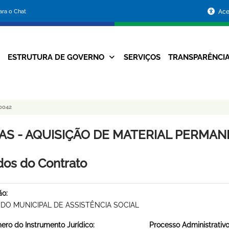
Portal
para o Chat
Ace
da
Prefeitura
ESTRUTURA DE GOVERNO
SERVIÇOS
TRANSPARÊNCI
Navegação
de
Principal
Belo
0042
Horizonte
AS - AQUISIÇÃO DE MATERIAL PERMANEN
os do Contrato
ão:
DO MUNICIPAL DE ASSISTÊNCIA SOCIAL
ro do Instrumento Jurídico:
Processo Administrativo