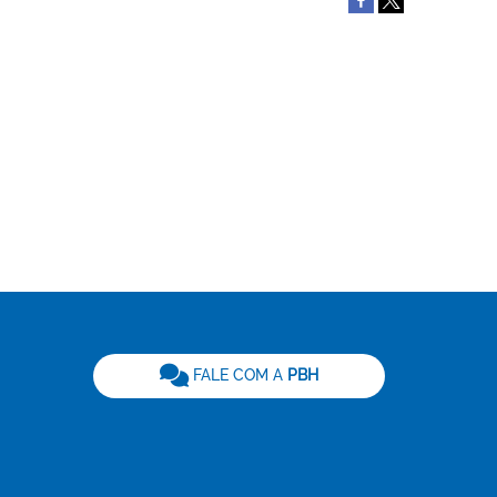
be
FALE COM A
PBH