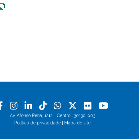
IMPRIMIR
ESTA
PÁGINA
Facebook
Instagram
Linkedin
Tiktok
Whatsapp
X
Flickr
Youtu
Av. Afonso Pena, 1212 - Centro | 30130-003
Política de privacidade
|
Mapa do site