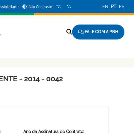
−
+
A
A
EN
PT
ES
ssibilidade
Alto Contraste
FALE COM A PBH
A
TE - 2014 - 0042
:
Ano da Assinatura do Contrato: