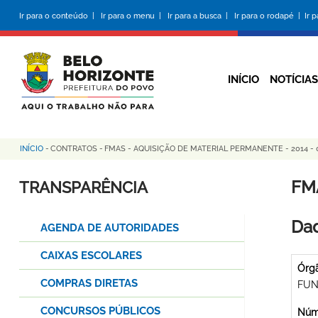
Pular
Ir para o conteúdo |
Ir para o menu |
Ir para a busca |
Ir para o rodapé |
Ir 
para
o
conteúdo
principal
INÍCIO
NOTÍCIAS
INÍCIO
-
CONTRATOS
-
FMAS - AQUISIÇÃO DE MATERIAL PERMANENTE - 2014 - 
Trilha
de
FM
TRANSPARÊNCIA
navegação
Dad
AGENDA DE AUTORIDADES
CAIXAS ESCOLARES
Órg
COMPRAS DIRETAS
FUN
CONCURSOS PÚBLICOS
Núme