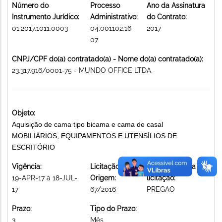
Número do
Processo
Ano da Assinatura
Instrumento Jurídico:
Administrativo:
do Contrato:
01.2017.1011.0003
04.001102.16-
2017
07
CNPJ/CPF do(a) contratado(a) - Nome do(a) contratado(a):
23.317.916/0001-75 - MUNDO OFFICE LTDA.
Objeto:
Aquisição de cama tipo bicama e cama de casal
MOBILIÁRIOS, EQUIPAMENTOS E UTENSÍLIOS DE
ESCRITÓRIO
Vigência:
Licitação de
Modalidade da
19-APR-17 a 18-JUL-
Origem:
licitação:
17
67/2016
PREGAO
Prazo:
Tipo do Prazo:
3
Mês