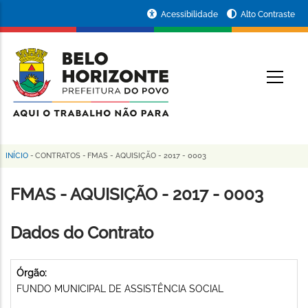
Pular
Portal
Acessibilidade
Alto Contraste
para
da
o
conteúdo
Prefeitura
O
principal
de
Belo
Horizonte
INÍCIO
-
CONTRATOS
-
FMAS - AQUISIÇÃO - 2017 - 0003
Trilha
de
FMAS - AQUISIÇÃO - 2017 - 0003
navegação
Dados do Contrato
Órgão:
FUNDO MUNICIPAL DE ASSISTÊNCIA SOCIAL