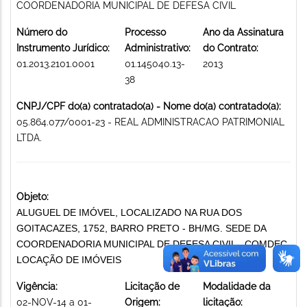
COORDENADORIA MUNICIPAL DE DEFESA CIVIL
Número do
Processo
Ano da Assinatura
Instrumento Jurídico:
Administrativo:
do Contrato:
01.2013.2101.0001
01.145040.13-
2013
38
CNPJ/CPF do(a) contratado(a) - Nome do(a) contratado(a):
05.864.077/0001-23 - REAL ADMINISTRACAO PATRIMONIAL
LTDA.
Objeto:
ALUGUEL DE IMÓVEL, LOCALIZADO NA RUA DOS
GOITACAZES, 1752, BARRO PRETO - BH/MG. SEDE DA
COORDENADORIA MUNICIPAL DE DEFESA CIVIL - COMDEC.
LOCAÇÃO DE IMÓVEIS
Vigência:
Licitação de
Modalidade da
02-NOV-14 a 01-
Origem:
licitação: