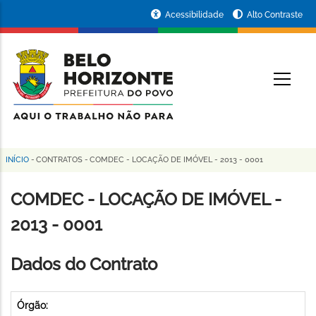
Pular
Portal
Acessibilidade
Alto Contraste
para
da
o
conteúdo
Prefeitura
O
principal
de
Belo
Horizonte
INÍCIO
-
CONTRATOS
-
COMDEC - LOCAÇÃO DE IMÓVEL - 2013 - 0001
Trilha
de
COMDEC - LOCAÇÃO DE IMÓVEL -
navegação
2013 - 0001
Dados do Contrato
Órgão: