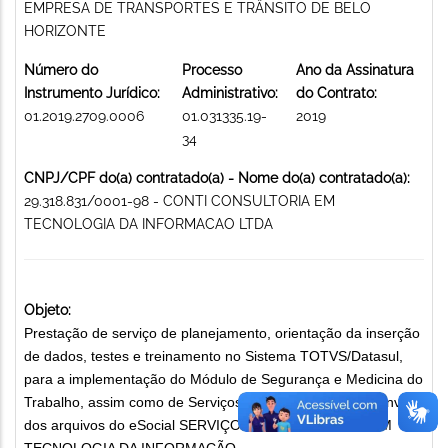
EMPRESA DE TRANSPORTES E TRÂNSITO DE BELO
HORIZONTE
Número do
Processo
Ano da Assinatura
Instrumento Jurídico:
Administrativo:
do Contrato:
01.2019.2709.0006
01.031335.19-
2019
34
CNPJ/CPF do(a) contratado(a) - Nome do(a) contratado(a):
29.318.831/0001-98 - CONTI CONSULTORIA EM
TECNOLOGIA DA INFORMACAO LTDA
Objeto:
Prestação de serviço de planejamento, orientação da inserção
de dados, testes e treinamento no Sistema TOTVS/Datasul,
para a implementação do Módulo de Segurança e Medicina do
Trabalho, assim como de Serviços de Mensageria para envio
dos arquivos do eSocial SERVIÇO DE CONSULTORIA EM
TECNOLOGIA DA INFORMAÇÃO.