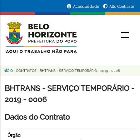
Pular
Portal
Acessibilidade
Alto Contraste
para
da
o
conteúdo
Prefeitura
O
principal
de
Belo
Horizonte
INÍCIO
-
CONTRATOS
-
BHTRANS - SERVIÇO TEMPORÁRIO - 2019 - 0006
Trilha
de
BHTRANS - SERVIÇO TEMPORÁRIO -
navegação
2019 - 0006
Dados do Contrato
Órgão: