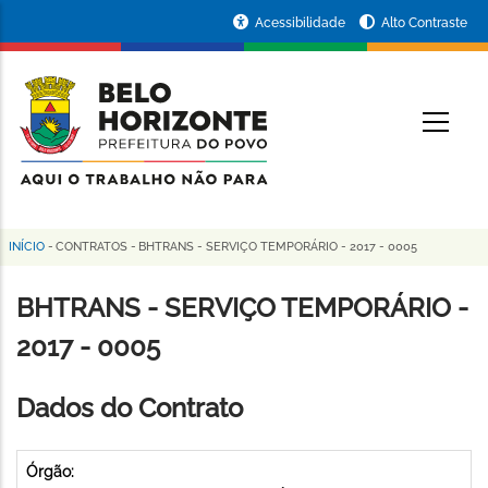
Pular
Portal
Acessibilidade
Alto Contraste
para
da
o
conteúdo
Prefeitura
O
principal
de
Belo
Horizonte
INÍCIO
-
CONTRATOS
-
BHTRANS - SERVIÇO TEMPORÁRIO - 2017 - 0005
Trilha
de
BHTRANS - SERVIÇO TEMPORÁRIO -
navegação
2017 - 0005
Dados do Contrato
Órgão: