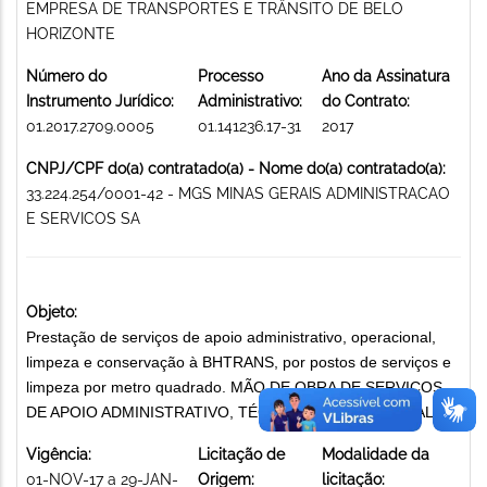
EMPRESA DE TRANSPORTES E TRÂNSITO DE BELO
HORIZONTE
Número do
Processo
Ano da Assinatura
Instrumento Jurídico:
Administrativo:
do Contrato:
01.2017.2709.0005
01.141236.17-31
2017
CNPJ/CPF do(a) contratado(a) - Nome do(a) contratado(a):
33.224.254/0001-42 - MGS MINAS GERAIS ADMINISTRACAO
E SERVICOS SA
Objeto:
Prestação de serviços de apoio administrativo, operacional,
limpeza e conservação à BHTRANS, por postos de serviços e
limpeza por metro quadrado. MÃO DE OBRA DE SERVIÇOS
DE APOIO ADMINISTRATIVO, TÉCNICO E OPERACIONAL
Vigência:
Licitação de
Modalidade da
01-NOV-17 a 29-JAN-
Origem:
licitação: