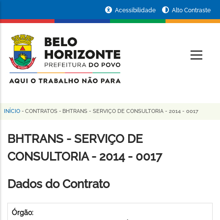
Pular
Portal
Acessibilidade
Alto Contraste
para
da
o
conteúdo
Prefeitura
O
principal
de
Belo
Horizonte
INÍCIO
-
CONTRATOS
-
BHTRANS - SERVIÇO DE CONSULTORIA - 2014 - 0017
Trilha
de
BHTRANS - SERVIÇO DE
navegação
CONSULTORIA - 2014 - 0017
Dados do Contrato
Órgão: