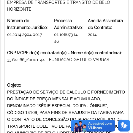
EMPRESA DE TRANSPORTES E TRÂNSITO DE BELO
HORIZONTE
Número do
Processo
Ano da Assinatura
Instrumento Jurídico:
Administrativo:
do Contrato:
01.2014.2904.0017
01.108673.14-
2014
46
CNPJ/CPF do(a) contratado(a) - Nome do(a) contratado(a):
33.641.663/0001-44 - FUNDACAO GETULIO VARGAS
Objeto:
PRESTAÇÃO DE SERVIÇO DE CÁLCULO E FORNECIMENTO
DO ÍNDICE DE PREÇO MENSAL E ACUMULADO,
DENOMINADO "SÉRIE ESPECIAL DO IPA - ÔNIBUS",
CÓDIGO 14109, PARA FINS DE REAJUSTE DA TARIFA PARA
O CONTRATO DE CONCESSÃO DO SERVIÇO PÚBLICO DE
TRANSPORTE COLETIVO DE PASSAGEIROS POR ÔNIBUS
DO MUNICÍPIO DE BELO HORIZONTE. SERVIÇOS DE