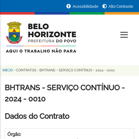
Pular
Portal
Acessibilidade
Alto Contraste
para
da
o
conteúdo
Prefeitura
O
principal
de
Belo
Horizonte
INÍCIO
-
CONTRATOS
-
BHTRANS - SERVIÇO CONTÍNUO - 2024 - 0010
Trilha
de
BHTRANS - SERVIÇO CONTÍNUO -
navegação
2024 - 0010
Dados do Contrato
Órgão: