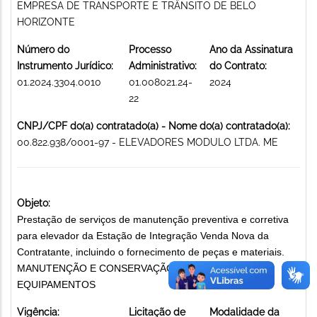
EMPRESA DE TRANSPORTE E TRÂNSITO DE BELO
HORIZONTE
Número do
Processo
Ano da Assinatura
Instrumento Jurídico:
Administrativo:
do Contrato:
01.2024.3304.0010
01.008021.24-
2024
22
CNPJ/CPF do(a) contratado(a) - Nome do(a) contratado(a):
00.822.938/0001-97 - ELEVADORES MODULO LTDA. ME
Objeto:
Prestação de serviços de manutenção preventiva e corretiva
para elevador da Estação de Integração Venda Nova da
Contratante, incluindo o fornecimento de peças e materiais.
MANUTENÇÃO E CONSERVAÇÃO DE MÁQUINAS E
EQUIPAMENTOS
Vigência:
Licitação de
Modalidade da