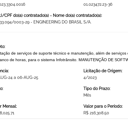
023.3304.0016
01.023472.23-36
/CPF do(a) contratado(a) - Nome do(a) contratado(a):
433.094/0003-29 - ENGINEERING DO BRASIL S/A.
to:
tação de serviços de suporte técnico e manutenção, além de serviços
anco de horas, para o sistema Infotrânsito. MANUTENÇÃO DE SOF
ncia:
Licitação de Origem:
AUG-24 a 06-AUG-25
4/2023
o:
Tipo do Prazo:
Mês
r Mensal:
Valor para o Período:
8,025.71
R$ 216,308.50