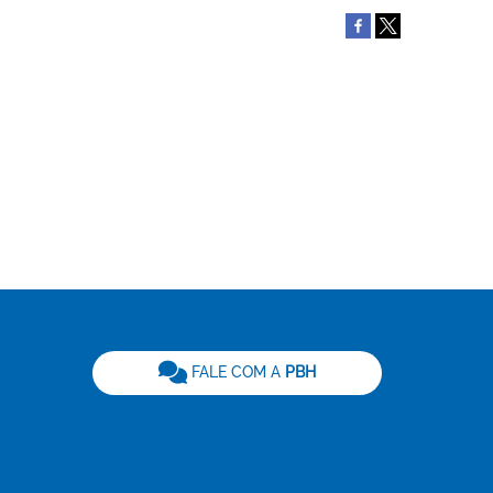
be
FALE COM A
PBH