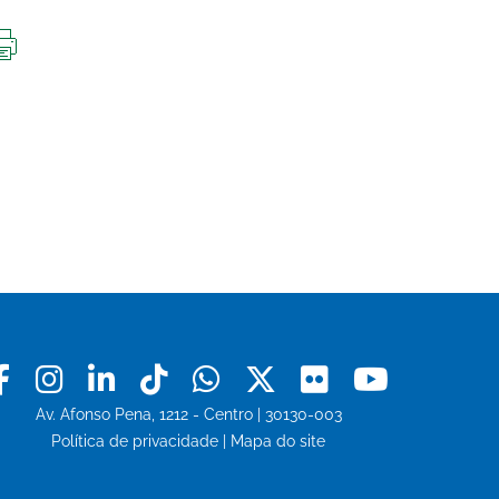
IMPRIMIR
ESTA
PÁGINA
Facebook
Instagram
Linkedin
Tiktok
Whatsapp
X
Flickr
Youtu
Av. Afonso Pena, 1212 - Centro | 30130-003
Política de privacidade
|
Mapa do site