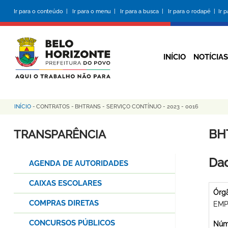
Pular
Ir para o conteúdo |
Ir para o menu |
Ir para a busca |
Ir para o rodapé |
Ir 
para
o
conteúdo
principal
INÍCIO
NOTÍCIAS
INÍCIO
-
CONTRATOS
-
BHTRANS - SERVIÇO CONTÍNUO - 2023 - 0016
Trilha
de
BH
TRANSPARÊNCIA
navegação
Dad
AGENDA DE AUTORIDADES
CAIXAS ESCOLARES
Órg
COMPRAS DIRETAS
EMP
CONCURSOS PÚBLICOS
Núme