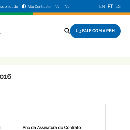
−
+
A
A
EN
PT
ES
ssibilidade
Alto Contraste
FALE COM A PBH
A
016
:
Ano da Assinatura do Contrato: