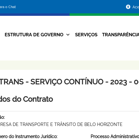
Portal
para o Chat
Ace
da
Prefeitura
ESTRUTURA DE GOVERNO
SERVIÇOS
TRANSPARÊNCI
Navegação
de
Principal
Belo
Horizonte
TRANS - SERVIÇO CONTÍNUO - 2023 - 0
os do Contrato
ão:
RESA DE TRANSPORTE E TRÂNSITO DE BELO HORIZONTE
ro do Instrumento Jurídico:
Processo Administrativo