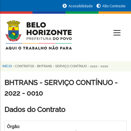
Pular
Portal
Acessibilidade
Alto Contraste
para
da
o
conteúdo
Prefeitura
O
principal
de
Belo
Horizonte
INÍCIO
-
CONTRATOS
-
BHTRANS - SERVIÇO CONTÍNUO - 2022 - 0010
Trilha
de
BHTRANS - SERVIÇO CONTÍNUO -
navegação
2022 - 0010
Dados do Contrato
Órgão: