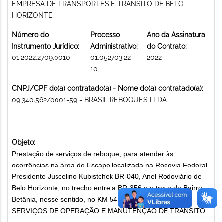
EMPRESA DE TRANSPORTES E TRÂNSITO DE BELO
HORIZONTE
Número do
Processo
Ano da Assinatura
Instrumento Jurídico:
Administrativo:
do Contrato:
01.2022.2709.0010
01.052703.22-
2022
10
CNPJ/CPF do(a) contratado(a) - Nome do(a) contratado(a):
09.340.562/0001-59 - BRASIL REBOQUES LTDA
Objeto:
Prestação de serviços de reboque, para atender às
ocorrências na área de Escape localizada na Rodovia Federal
Presidente Juscelino Kubistchek BR-040, Anel Rodoviário de
Belo Horizonte, no trecho entre a BR-356 e o trevo do Bairro
Betânia, nesse sentido, no KM 541 + 640 m no Anel.
SERVIÇOS DE OPERAÇÃO E MANUTENÇÃO DE TRÂNSITO