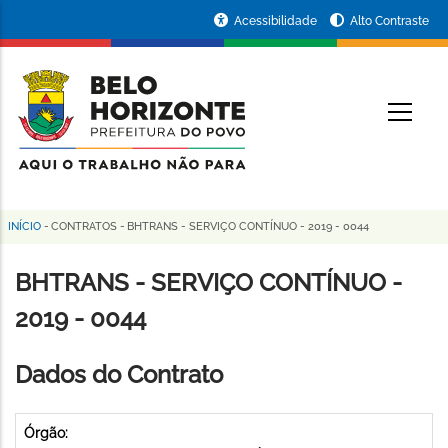
Pular
Portal
Acessibilidade
Alto Contraste
para
da
o
conteúdo
Prefeitura
O
principal
de
Belo
Horizonte
INÍCIO
-
CONTRATOS
-
BHTRANS - SERVIÇO CONTÍNUO - 2019 - 0044
Trilha
de
BHTRANS - SERVIÇO CONTÍNUO -
navegação
2019 - 0044
Dados do Contrato
Órgão: