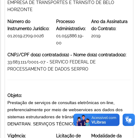
EMPRESA DE TRANSPORTES E TRÂNSITO DE BELO
HORIZONTE
Número do
Processo
Ano da Assinatura
Instrumento Jurídico:
Administrativo:
do Contrato:
01.2019.2709.0026
01.055886.19-
2019
00
CNPJ/CPF do(a) contratado(a) - Nome do(a) contratado(a):
33.683.111/0001-07 - SERVICO FEDERAL DE
PROCESSAMENTO DE DADOS SERPRO
Objeto:
Prestação de serviços de consultas eletrônicas on-line,
preferencialmente por meio de webservices aos dados dos
sistemas estruturadores de trânsito pertencentes ao
DENATRAN. SERVIÇOS TÉCNICOS ESPECIALIZADOS
Vigência:
Licitação de
Modalidade da