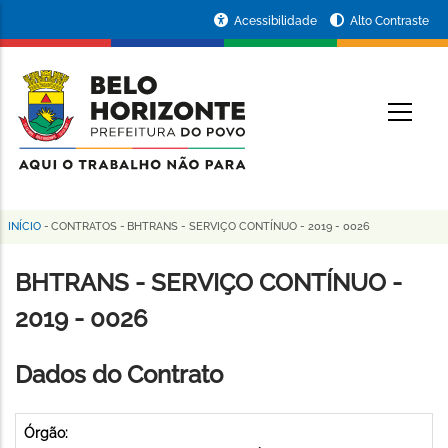
Pular
Portal
Acessibilidade
Alto Contraste
para
da
o
conteúdo
Prefeitura
O
principal
de
Belo
Horizonte
INÍCIO
-
CONTRATOS
-
BHTRANS - SERVIÇO CONTÍNUO - 2019 - 0026
Trilha
de
BHTRANS - SERVIÇO CONTÍNUO -
navegação
2019 - 0026
Dados do Contrato
Órgão: