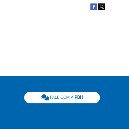
be
FALE COM A
PBH