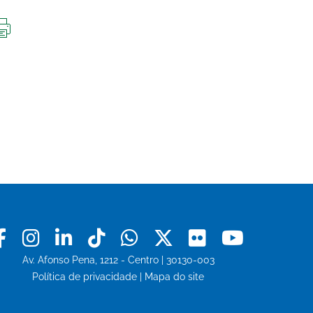
IMPRIMIR
ESTA
PÁGINA
Facebook
Instagram
Linkedin
Tiktok
Whatsapp
X
Flickr
Youtu
Av. Afonso Pena, 1212 - Centro | 30130-003
Política de privacidade
|
Mapa do site