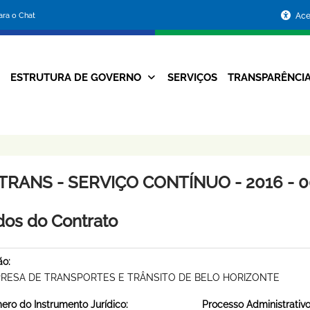
Portal
para o Chat
Ace
da
Prefeitura
ESTRUTURA DE GOVERNO
SERVIÇOS
TRANSPARÊNCI
Navegação
de
Principal
Belo
Horizonte
TRANS - SERVIÇO CONTÍNUO - 2016 - 0
os do Contrato
ão:
RESA DE TRANSPORTES E TRÂNSITO DE BELO HORIZONTE
ro do Instrumento Jurídico:
Processo Administrativo