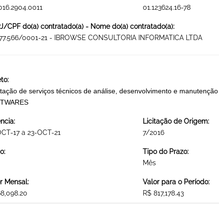
016.2904.0011
01.123624.16-78
/CPF do(a) contratado(a) - Nome do(a) contratado(a):
877.566/0001-21 - IBROWSE CONSULTORIA INFORMATICA LTDA
to:
tação de serviços técnicos de análise, desenvolvimento e manuten
TWARES
ncia:
Licitação de Origem:
CT-17 a 23-OCT-21
7/2016
o:
Tipo do Prazo:
Mês
r Mensal:
Valor para o Período:
8,098.20
R$ 817,178.43