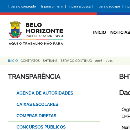
Pular
Ir para o conteúdo |
Ir para o menu |
Ir para a busca |
Ir para o rodapé |
Ir 
para
o
conteúdo
principal
INÍCIO
NOTÍCIAS
INÍCIO
-
CONTRATOS
-
BHTRANS - SERVIÇO CONTÍNUO - 2016 - 0011
Trilha
de
BH
TRANSPARÊNCIA
navegação
Dad
AGENDA DE AUTORIDADES
CAIXAS ESCOLARES
Órg
COMPRAS DIRETAS
EMP
CONCURSOS PÚBLICOS
Núme