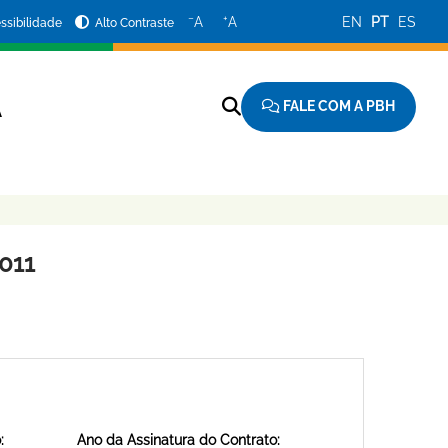
−
+
A
A
EN
PT
ES
ssibilidade
Alto Contraste
FALE COM A PBH
A
011
:
Ano da Assinatura do Contrato: