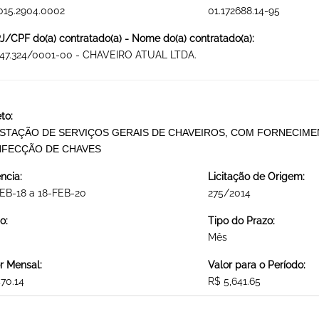
015.2904.0002
01.172688.14-95
/CPF do(a) contratado(a) - Nome do(a) contratado(a):
047.324/0001-00 - CHAVEIRO ATUAL LTDA.
to:
STAÇÃO DE SERVIÇOS GERAIS DE CHAVEIROS, COM FORNECIME
FECÇÃO DE CHAVES
ncia:
Licitação de Origem:
EB-18 a 18-FEB-20
275/2014
o:
Tipo do Prazo:
Mês
r Mensal:
Valor para o Período:
70.14
R$ 5,641.65