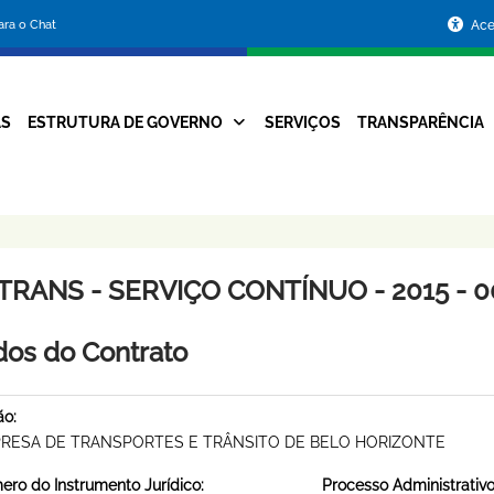
Portal
para o Chat
Ace
da
Prefeitura
AS
ESTRUTURA DE GOVERNO
SERVIÇOS
TRANSPARÊNCIA
Navegação
de
Principal
Belo
Horizonte
TRANS - SERVIÇO CONTÍNUO - 2015 - 0
os do Contrato
ão:
RESA DE TRANSPORTES E TRÂNSITO DE BELO HORIZONTE
ro do Instrumento Jurídico:
Processo Administrativo