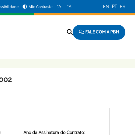
−
+
A
A
EN
PT
ES
ssibilidade
Alto Contraste
FALE COM A PBH
002
:
Ano da Assinatura do Contrato: