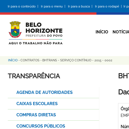
Pular
Ir para o conteúdo |
Ir para o menu |
Ir para a busca |
Ir para o rodapé |
Ir 
para
o
conteúdo
principal
INÍCIO
NOTÍCI
INÍCIO
-
CONTRATOS
-
BHTRANS - SERVIÇO CONTÍNUO - 2015 - 0002
Trilha
de
BH
TRANSPARÊNCIA
navegação
Dad
AGENDA DE AUTORIDADES
CAIXAS ESCOLARES
Órg
COMPRAS DIRETAS
EMP
CONCURSOS PÚBLICOS
Núme