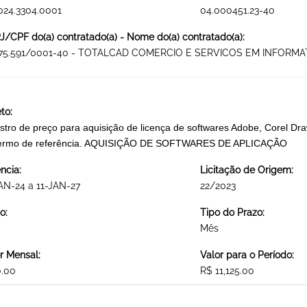
024.3304.0001
04.000451.23-40
/CPF do(a) contratado(a) - Nome do(a) contratado(a):
175.591/0001-40 - TOTALCAD COMERCIO E SERVICOS EM INFORMA
to:
stro de preço para aquisição de licença de softwares Adobe, Corel Dr
termo de referência. AQUISIÇÃO DE SOFTWARES DE APLICAÇÃO
ncia:
Licitação de Origem:
AN-24 a 11-JAN-27
22/2023
o:
Tipo do Prazo:
Mês
r Mensal:
Valor para o Período:
0.00
R$ 11,125.00