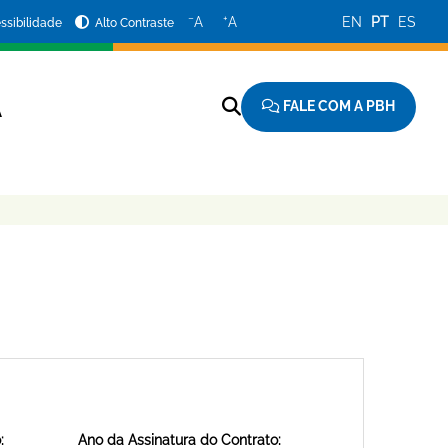
−
+
A
A
EN
PT
ES
ssibilidade
Alto Contraste
FALE COM A PBH
A
:
Ano da Assinatura do Contrato: