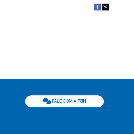
be
FALE COM A
PBH