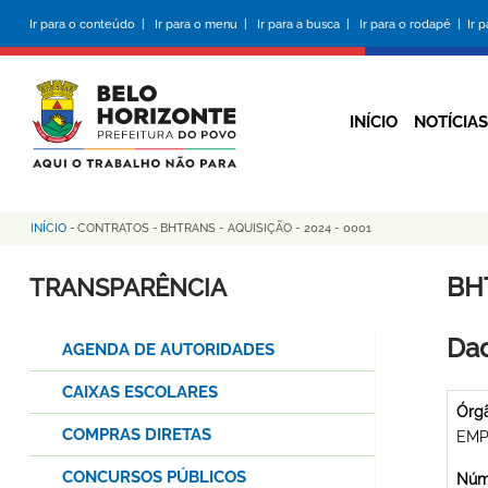
Pular
Ir para o conteúdo |
Ir para o menu |
Ir para a busca |
Ir para o rodapé |
Ir 
para
o
conteúdo
principal
INÍCIO
NOTÍCIAS
INÍCIO
-
CONTRATOS
-
BHTRANS - AQUISIÇÃO - 2024 - 0001
Trilha
de
BHT
TRANSPARÊNCIA
navegação
Dad
AGENDA DE AUTORIDADES
CAIXAS ESCOLARES
Órg
COMPRAS DIRETAS
EMP
CONCURSOS PÚBLICOS
Núme