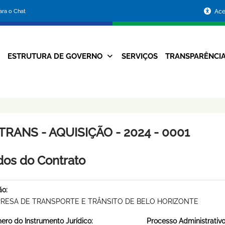
Portal
para o Chat
Ace
da
Prefeitura
ESTRUTURA DE GOVERNO
SERVIÇOS
TRANSPARÊNCI
Navegação
de
Principal
Belo
Horizonte
RANS - AQUISIÇÃO - 2024 - 0001
os do Contrato
ão:
RESA DE TRANSPORTE E TRÂNSITO DE BELO HORIZONTE
ro do Instrumento Jurídico:
Processo Administrativo