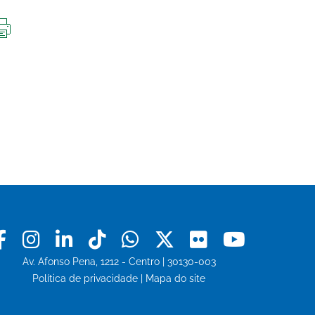
IMPRIMIR
ESTA
PÁGINA
Facebook
Instagram
Linkedin
Tiktok
Whatsapp
X
Flickr
Youtu
Av. Afonso Pena, 1212 - Centro | 30130-003
Política de privacidade
|
Mapa do site