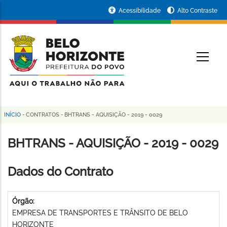
Pular
Portal
Acessibilidade
Alto Contraste
para
da
o
conteúdo
Prefeitura
O
principal
de
Belo
Horizonte
INÍCIO
-
CONTRATOS
-
BHTRANS - AQUISIÇÃO - 2019 - 0029
Trilha
de
BHTRANS - AQUISIÇÃO - 2019 - 0029
navegação
Dados do Contrato
Órgão:
EMPRESA DE TRANSPORTES E TRÂNSITO DE BELO
HORIZONTE