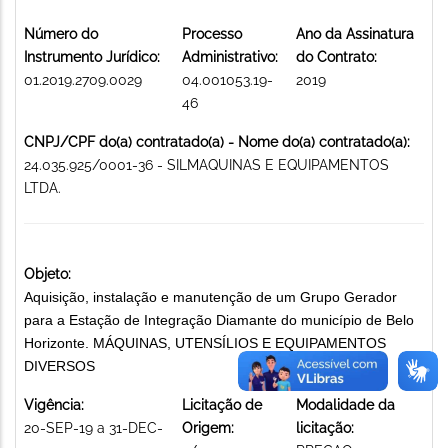
Número do
Processo
Ano da Assinatura
Instrumento Jurídico:
Administrativo:
do Contrato:
01.2019.2709.0029
04.001053.19-
2019
46
CNPJ/CPF do(a) contratado(a) - Nome do(a) contratado(a):
24.035.925/0001-36 - SILMAQUINAS E EQUIPAMENTOS
LTDA.
Objeto:
Aquisição, instalação e manutenção de um Grupo Gerador
para a Estação de Integração Diamante do município de Belo
Horizonte. MÁQUINAS, UTENSÍLIOS E EQUIPAMENTOS
DIVERSOS
Vigência:
Licitação de
Modalidade da
20-SEP-19 a 31-DEC-
Origem:
licitação: