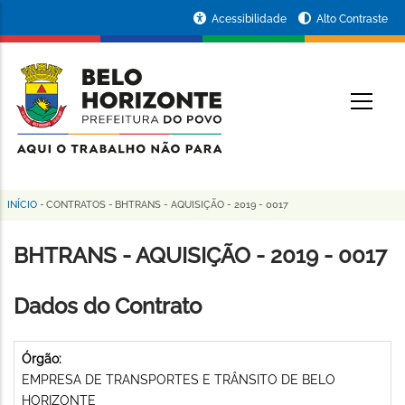
Pular
Portal
Acessibilidade
Alto Contraste
para
da
o
conteúdo
Prefeitura
O
principal
de
Belo
Horizonte
INÍCIO
-
CONTRATOS
-
BHTRANS - AQUISIÇÃO - 2019 - 0017
Trilha
de
BHTRANS - AQUISIÇÃO - 2019 - 0017
navegação
Dados do Contrato
Órgão:
EMPRESA DE TRANSPORTES E TRÂNSITO DE BELO
HORIZONTE