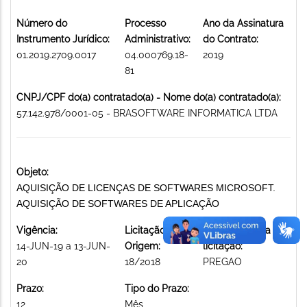
Número do
Processo
Ano da Assinatura
Instrumento Jurídico:
Administrativo:
do Contrato:
01.2019.2709.0017
04.000769.18-
2019
81
CNPJ/CPF do(a) contratado(a) - Nome do(a) contratado(a):
57.142.978/0001-05 - BRASOFTWARE INFORMATICA LTDA
Objeto:
AQUISIÇÃO DE LICENÇAS DE SOFTWARES MICROSOFT.
AQUISIÇÃO DE SOFTWARES DE APLICAÇÃO
Vigência:
Licitação de
Modalidade da
14-JUN-19 a 13-JUN-
Origem:
licitação:
20
18/2018
PREGAO
Prazo:
Tipo do Prazo:
12
Mês