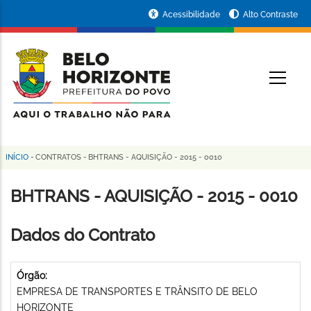
Pular
Portal
Acessibilidade
Alto Contraste
para
da
o
conteúdo
Prefeitura
O
principal
de
Belo
Horizonte
INÍCIO
-
CONTRATOS
-
BHTRANS - AQUISIÇÃO - 2015 - 0010
Trilha
de
BHTRANS - AQUISIÇÃO - 2015 - 0010
navegação
Dados do Contrato
Órgão:
EMPRESA DE TRANSPORTES E TRÂNSITO DE BELO
HORIZONTE