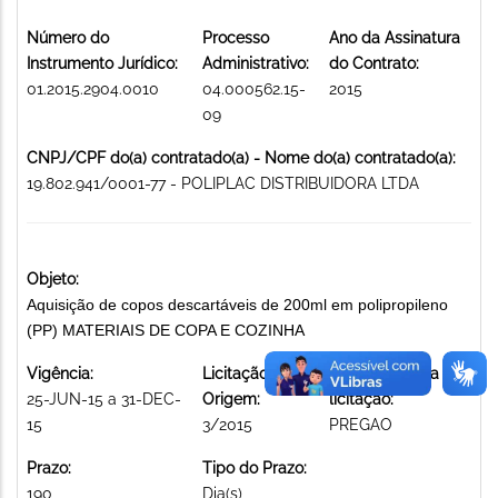
Número do
Processo
Ano da Assinatura
Instrumento Jurídico:
Administrativo:
do Contrato:
01.2015.2904.0010
04.000562.15-
2015
09
CNPJ/CPF do(a) contratado(a) - Nome do(a) contratado(a):
19.802.941/0001-77 - POLIPLAC DISTRIBUIDORA LTDA
Objeto:
Aquisição de copos descartáveis de 200ml em polipropileno
(PP) MATERIAIS DE COPA E COZINHA
Vigência:
Licitação de
Modalidade da
25-JUN-15 a 31-DEC-
Origem:
licitação:
15
3/2015
PREGAO
Prazo:
Tipo do Prazo:
190
Dia(s)