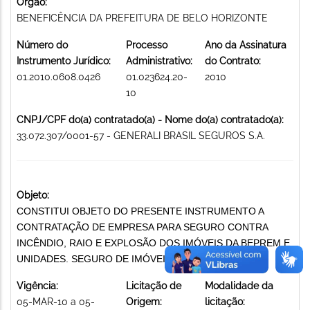
Órgão:
BENEFICÊNCIA DA PREFEITURA DE BELO HORIZONTE
Número do
Processo
Ano da Assinatura
Instrumento Jurídico:
Administrativo:
do Contrato:
01.2010.0608.0426
01.023624.20-
2010
10
CNPJ/CPF do(a) contratado(a) - Nome do(a) contratado(a):
33.072.307/0001-57 - GENERALI BRASIL SEGUROS S.A.
Objeto:
CONSTITUI OBJETO DO PRESENTE INSTRUMENTO A
CONTRATAÇÃO DE EMPRESA PARA SEGURO CONTRA
INCÊNDIO, RAIO E EXPLOSÃO DOS IMÓVEIS DA BEPREM E
UNIDADES. SEGURO DE IMÓVEIS
Vigência:
Licitação de
Modalidade da
05-MAR-10 a 05-
Origem:
licitação: