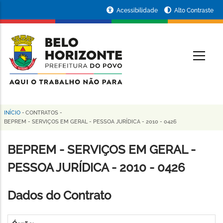
Pular
Portal
Acessibilidade
Alto Contraste
para
da
o
conteúdo
Prefeitura
O
principal
de
Belo
Horizonte
INÍCIO
-
CONTRATOS
-
Trilha
BEPREM - SERVIÇOS EM GERAL - PESSOA JURÍDICA - 2010 - 0426
de
BEPREM - SERVIÇOS EM GERAL -
navegação
PESSOA JURÍDICA - 2010 - 0426
Dados do Contrato