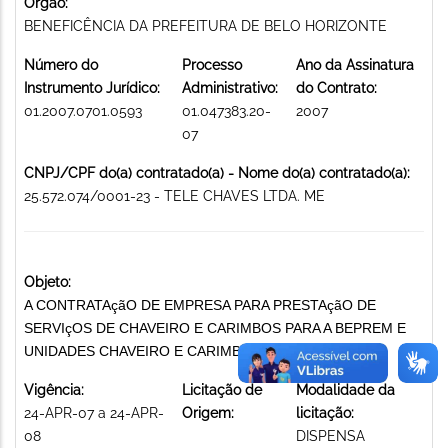
Órgão:
BENEFICÊNCIA DA PREFEITURA DE BELO HORIZONTE
Número do
Processo
Ano da Assinatura
Instrumento Jurídico:
Administrativo:
do Contrato:
01.2007.0701.0593
01.047383.20-
2007
07
CNPJ/CPF do(a) contratado(a) - Nome do(a) contratado(a):
25.572.074/0001-23 - TELE CHAVES LTDA. ME
Objeto:
A CONTRATAçãO DE EMPRESA PARA PRESTAçãO DE
SERVIçOS DE CHAVEIRO E CARIMBOS PARA A BEPREM E
UNIDADES CHAVEIRO E CARIMBOS
Vigência:
Licitação de
Modalidade da
24-APR-07 a 24-APR-
Origem:
licitação:
08
DISPENSA