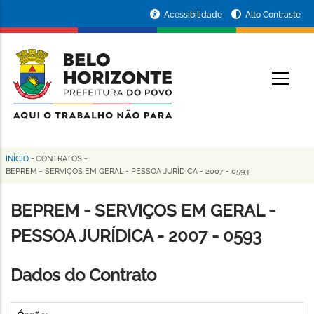
Pular
Portal
Acessibilidade
Alto Contraste
para
da
o
conteúdo
Prefeitura
O
principal
de
Belo
Horizonte
INÍCIO
-
CONTRATOS
-
Trilha
BEPREM - SERVIÇOS EM GERAL - PESSOA JURÍDICA - 2007 - 0593
de
BEPREM - SERVIÇOS EM GERAL -
navegação
PESSOA JURÍDICA - 2007 - 0593
Dados do Contrato