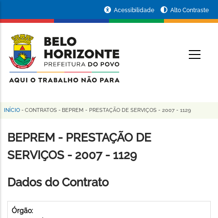
Pular
Portal
Acessibilidade
Alto Contraste
para
da
o
conteúdo
Prefeitura
O
principal
de
Belo
Horizonte
INÍCIO
-
CONTRATOS
-
BEPREM - PRESTAÇÃO DE SERVIÇOS - 2007 - 1129
Trilha
de
BEPREM - PRESTAÇÃO DE
navegação
SERVIÇOS - 2007 - 1129
Dados do Contrato
Órgão: