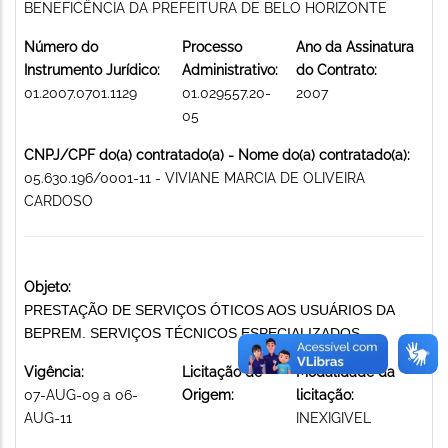
BENEFICÊNCIA DA PREFEITURA DE BELO HORIZONTE
Número do
Processo
Ano da Assinatura
Instrumento Jurídico:
Administrativo:
do Contrato:
01.2007.0701.1129
01.029557.20-
2007
05
CNPJ/CPF do(a) contratado(a) - Nome do(a) contratado(a):
05.630.196/0001-11 - VIVIANE MARCIA DE OLIVEIRA
CARDOSO
Objeto:
PRESTAÇÃO DE SERVIÇOS ÓTICOS AOS USUÁRIOS DA
BEPREM. SERVIÇOS TÉCNICOS ESPECIALIZADOS
Vigência:
Licitação de
Modalidade da
07-AUG-09 a 06-
Origem:
licitação:
AUG-11
INEXIGIVEL