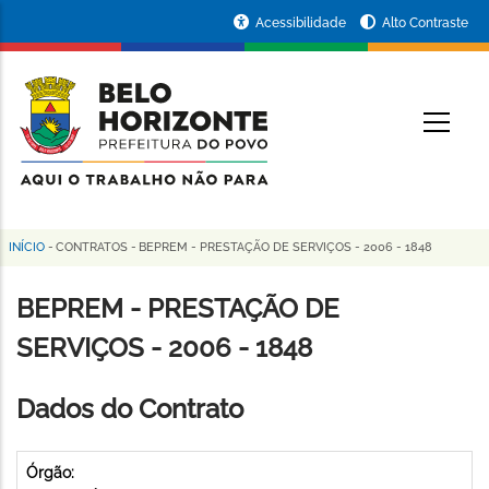
Pular
Portal
Acessibilidade
Alto Contraste
para
da
o
conteúdo
Prefeitura
O
principal
de
Belo
Horizonte
INÍCIO
-
CONTRATOS
-
BEPREM - PRESTAÇÃO DE SERVIÇOS - 2006 - 1848
Trilha
de
BEPREM - PRESTAÇÃO DE
navegação
SERVIÇOS - 2006 - 1848
Dados do Contrato
Órgão: