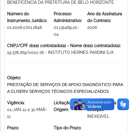
BENEFICÊNCIA DA PREFEITURA DE BELO HORIZONTE
Número do
Processo
Ano da Assinatura
Instrumento Jurídico:
Administrativo:
do Contrato:
01.2006.0701.1848
01.131469.20-
2006
04
CNPJ/CPF do(a) contratado(a) - Nome do(a) contratado(a):
19.378.769/0001-76 - INSTITUTO HERMES PARDINI S/A
Objeto:
PRESTAÇÃO DE SERVIÇOS DE APOIO DIAGNÓSTICO PARA
A CLISERV SERVIÇOS TÉCNICOS ESPECIALIZADOS
Vigência:
Licitação de
Modalidade da
01-JAN-11 a 31-MAR-
Origem:
licitação:
11
INEXIGIVEL
Prazo:
Tipo do Prazo: