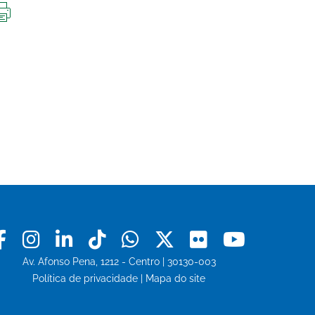
IMPRIMIR
ESTA
PÁGINA
Facebook
Instagram
Linkedin
Tiktok
Whatsapp
X
Flickr
Youtu
Av. Afonso Pena, 1212 - Centro | 30130-003
Política de privacidade
|
Mapa do site