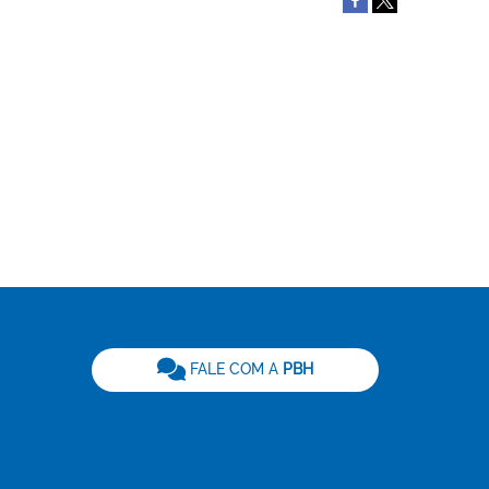
be
FALE COM A
PBH