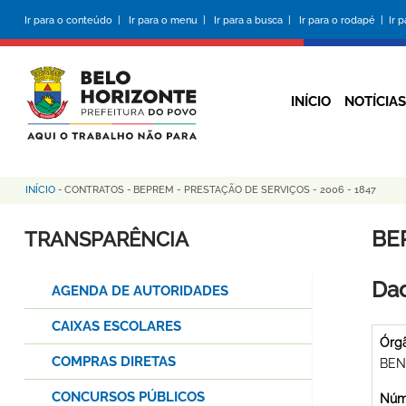
Pular
Ir para o conteúdo |
Ir para o menu |
Ir para a busca |
Ir para o rodapé |
Ir 
para
o
conteúdo
principal
INÍCIO
NOTÍCIAS
INÍCIO
-
CONTRATOS
-
BEPREM - PRESTAÇÃO DE SERVIÇOS - 2006 - 1847
Trilha
de
BE
TRANSPARÊNCIA
navegação
Dad
AGENDA DE AUTORIDADES
CAIXAS ESCOLARES
Órg
COMPRAS DIRETAS
BEN
CONCURSOS PÚBLICOS
Núme