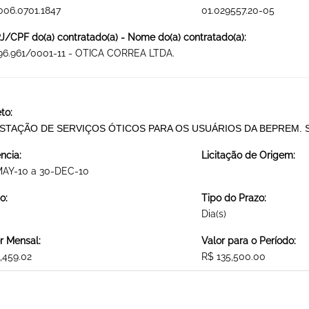
006.0701.1847
01.029557.20-05
/CPF do(a) contratado(a) - Nome do(a) contratado(a):
96.961/0001-11 - OTICA CORREA LTDA.
to:
STAÇÃO DE SERVIÇOS ÓTICOS PARA OS USUÁRIOS DA BEPREM. 
ncia:
Licitação de Origem:
MAY-10 a 30-DEC-10
o:
Tipo do Prazo:
Dia(s)
r Mensal:
Valor para o Período:
,459.02
R$ 135,500.00