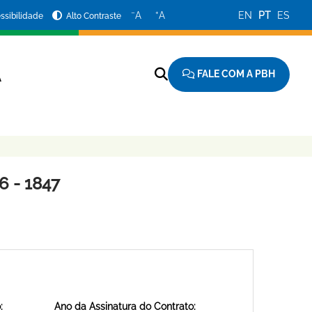
−
+
A
A
EN
PT
ES
ssibilidade
Alto Contraste
FALE COM A PBH
A
 - 1847
:
Ano da Assinatura do Contrato: