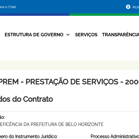
Portal
para o Chat
Ace
da
Prefeitura
ESTRUTURA DE GOVERNO
SERVIÇOS
TRANSPARÊNCI
Navegação
de
Principal
Belo
Horizonte
PREM - PRESTAÇÃO DE SERVIÇOS - 2006
os do Contrato
ão:
EFICÊNCIA DA PREFEITURA DE BELO HORIZONTE
ro do Instrumento Jurídico:
Processo Administrativo