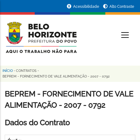
Pular
Portal
Acessibilidade
Alto Contraste
para
da
o
conteúdo
Prefeitura
O
principal
de
Belo
Horizonte
INÍCIO
-
CONTRATOS
-
Trilha
BEPREM - FORNECIMENTO DE VALE ALIMENTAÇÃO - 2007 - 0792
de
BEPREM - FORNECIMENTO DE VALE
navegação
ALIMENTAÇÃO - 2007 - 0792
Dados do Contrato