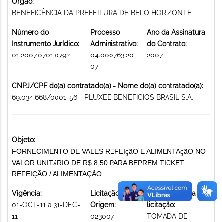
Órgão:
BENEFICÊNCIA DA PREFEITURA DE BELO HORIZONTE
Número do
Processo
Ano da Assinatura
Instrumento Jurídico:
Administrativo:
do Contrato:
01.2007.0701.0792
04.000763.20-
2007
07
CNPJ/CPF do(a) contratado(a) - Nome do(a) contratado(a):
69.034.668/0001-56 - PLUXEE BENEFICIOS BRASIL S.A.
Objeto:
FORNECIMENTO DE VALES REFEIçãO E ALIMENTAçãO NO
VALOR UNITáRIO DE R$ 8,50 PARA BEPREM TICKET
REFEIÇÃO / ALIMENTAÇÃO
Vigência:
Licitação de
Modalidade da
01-OCT-11 a 31-DEC-
Origem:
licitação:
11
023007
TOMADA DE