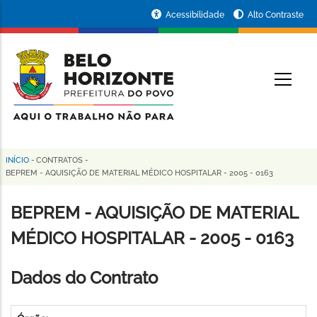
Pular
Portal
Acessibilidade
Alto Contraste
para
da
o
conteúdo
Prefeitura
O
principal
de
Belo
Horizonte
INÍCIO
-
CONTRATOS
-
Trilha
BEPREM - AQUISIÇÃO DE MATERIAL MÉDICO HOSPITALAR - 2005 - 0163
de
BEPREM - AQUISIÇÃO DE MATERIAL
navegação
MÉDICO HOSPITALAR - 2005 - 0163
Dados do Contrato