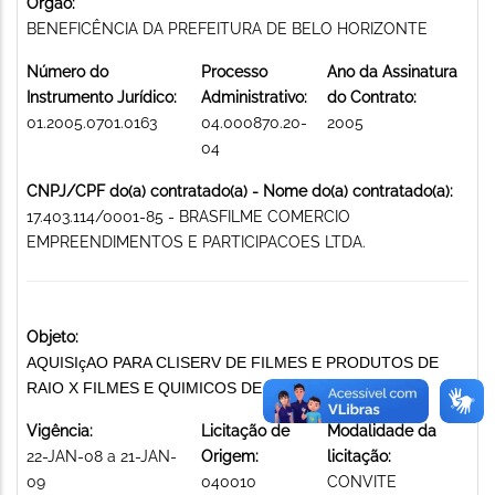
Órgão:
BENEFICÊNCIA DA PREFEITURA DE BELO HORIZONTE
Número do
Processo
Ano da Assinatura
Instrumento Jurídico:
Administrativo:
do Contrato:
01.2005.0701.0163
04.000870.20-
2005
04
CNPJ/CPF do(a) contratado(a) - Nome do(a) contratado(a):
17.403.114/0001-85 - BRASFILME COMERCIO
EMPREENDIMENTOS E PARTICIPACOES LTDA.
Objeto:
AQUISIçAO PARA CLISERV DE FILMES E PRODUTOS DE
RAIO X FILMES E QUIMICOS DE RAIO X
Vigência:
Licitação de
Modalidade da
22-JAN-08 a 21-JAN-
Origem:
licitação:
09
040010
CONVITE