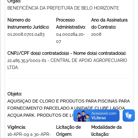
Órgão:
BENEFICÊNCIA DA PREFEITURA DE BELO HORIZONTE
Número do
Processo
Ano da Assinatura
Instrumento Jurídico:
Administrativo:
do Contrato:
01.2008.0701.0483
04.000284.20-
2008
07
CNPJ/CPF do(a) contratado(a) - Nome do(a) contratado(a):
22.485.353/0001-61 - CENTRAL DE APOIO AGROPECUARIO
LTDA.
Objeto:
AQUISIÇAO DE CLORO E PRODUTOS PARA PISCINAS PARA
FORNECIMENTO PARCELADO A UNIDADE CLUBE LAGOA
ACQUA PARK. PRODUTOS DE LIMPEZA
Vigência:
Licitação de
Modalidade da
16-APR-09 a 30-APR-
Origem:
licitação: