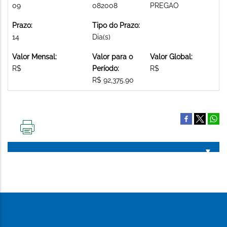
09
082008
PREGAO
Prazo:
Tipo do Prazo:
14
Dia(s)
Valor Mensal:
Valor para o
Valor Global:
R$
Período:
R$
R$ 92,375.90
IMPRIMIR
ESTA
PÁGINA