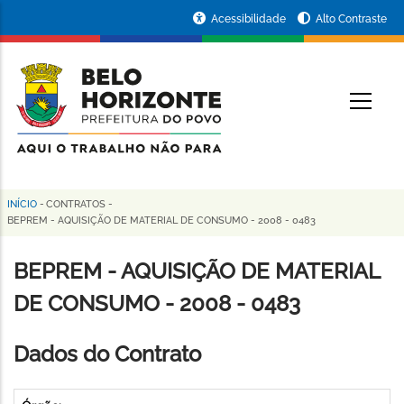
Pular
Portal
Acessibilidade
Alto Contraste
para
da
o
conteúdo
Prefeitura
O
principal
de
Belo
Horizonte
INÍCIO
-
CONTRATOS
-
Trilha
BEPREM - AQUISIÇÃO DE MATERIAL DE CONSUMO - 2008 - 0483
de
BEPREM - AQUISIÇÃO DE MATERIAL
navegação
DE CONSUMO - 2008 - 0483
Dados do Contrato