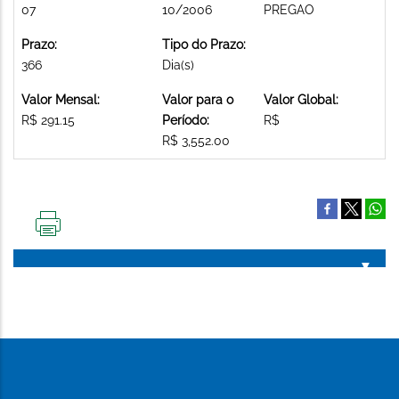
07
10/2006
PREGAO
Prazo:
Tipo do Prazo:
366
Dia(s)
Valor Mensal:
Valor para o
Valor Global:
R$ 291.15
Período:
R$
R$ 3,552.00
IMPRIMIR
ESTA
PÁGINA