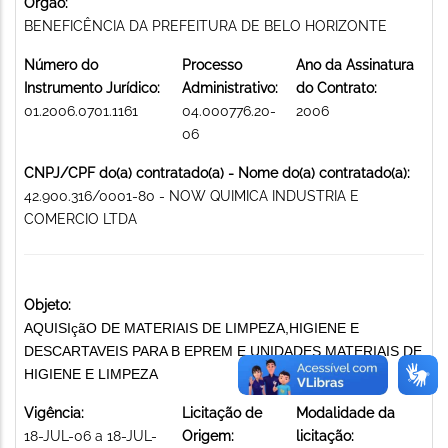
Órgão:
BENEFICÊNCIA DA PREFEITURA DE BELO HORIZONTE
Número do
Processo
Ano da Assinatura
Instrumento Jurídico:
Administrativo:
do Contrato:
01.2006.0701.1161
04.000776.20-
2006
06
CNPJ/CPF do(a) contratado(a) - Nome do(a) contratado(a):
42.900.316/0001-80 - NOW QUIMICA INDUSTRIA E
COMERCIO LTDA
Objeto:
AQUISIçãO DE MATERIAIS DE LIMPEZA,HIGIENE E
DESCARTAVEIS PARA B EPREM E UNIDADES MATERIAIS DE
HIGIENE E LIMPEZA
Vigência:
Licitação de
Modalidade da
18-JUL-06 a 18-JUL-
Origem:
licitação: