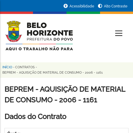
Pular
Portal
Acessibilidade
Alto Contraste
para
da
o
conteúdo
Prefeitura
O
principal
de
Belo
Horizonte
INÍCIO
-
CONTRATOS
-
Trilha
BEPREM - AQUISIÇÃO DE MATERIAL DE CONSUMO - 2006 - 1161
de
BEPREM - AQUISIÇÃO DE MATERIAL
navegação
DE CONSUMO - 2006 - 1161
Dados do Contrato