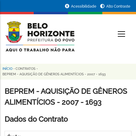
Pular
Portal
Acessibilidade
Alto Contraste
para
da
o
conteúdo
Prefeitura
O
principal
de
Belo
Horizonte
INÍCIO
-
CONTRATOS
-
Trilha
BEPREM - AQUISIÇÃO DE GÊNEROS ALIMENTÍCIOS - 2007 - 1693
de
BEPREM - AQUISIÇÃO DE GÊNEROS
navegação
ALIMENTÍCIOS - 2007 - 1693
Dados do Contrato