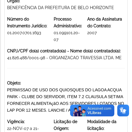
Órgão:
BENEFICÊNCIA DA PREFEITURA DE BELO HORIZONTE
Número do
Processo
Ano da Assinatura
Instrumento Jurídico:
Administrativo:
do Contrato:
01.2007.0701.1693
01.099101.20-
2007
07
CNPJ/CPF do(a) contratado(a) - Nome do(a) contratado(a):
41.826.488/0001-98 - ORGANIZACAO TRAVESSIA LTDA. ME
Objeto:
PERMISSAO DE USO DOS QUIOSQUES DO LAGOA ACQUA
PARK - CLUBE DO SERVIDOR, ITEM 7.2 CLAUSULA SETIMA
FORNECER ALIMENTAçãO AOS SERVIDORES LOTADOS NO
LAP POR 12 MESES. LANCHE / ALIMENTAÇÃO
Vigência:
Licitação de
Modalidade da
22-NOV-07 a 21-
Origem:
licitação: