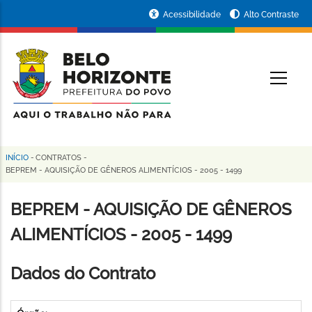
Pular
Portal
Acessibilidade
Alto Contraste
para
da
o
conteúdo
Prefeitura
O
principal
de
Belo
Horizonte
INÍCIO
-
CONTRATOS
-
Trilha
BEPREM - AQUISIÇÃO DE GÊNEROS ALIMENTÍCIOS - 2005 - 1499
de
BEPREM - AQUISIÇÃO DE GÊNEROS
navegação
ALIMENTÍCIOS - 2005 - 1499
Dados do Contrato