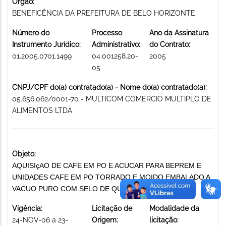
Órgão:
BENEFICÊNCIA DA PREFEITURA DE BELO HORIZONTE
Número do
Processo
Ano da Assinatura
Instrumento Jurídico:
Administrativo:
do Contrato:
01.2005.0701.1499
04.001258.20-
2005
05
CNPJ/CPF do(a) contratado(a) - Nome do(a) contratado(a):
05.656.062/0001-70 - MULTICOM COMERCIO MULTIPLO DE
ALIMENTOS LTDA
Objeto:
AQUISIçAO DE CAFE EM PO E ACUCAR PARA BEPREM E
UNIDADES CAFE EM PO TORRADO E MOIDO EMBALADO A
VACUO PURO COM SELO DE QUALIDADE ABIC
Vigência:
Licitação de
Modalidade da
24-NOV-06 a 23-
Origem:
licitação: