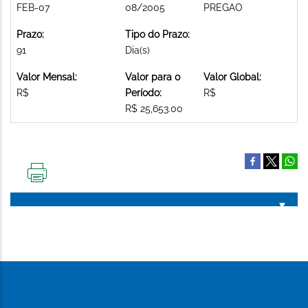
FEB-07
08/2005
PREGAO
Prazo:
Tipo do Prazo:
91
Dia(s)
Valor Mensal:
Valor para o
Valor Global:
R$
Período:
R$
R$ 25,653.00
IMPRIMIR
ESTA
PÁGINA