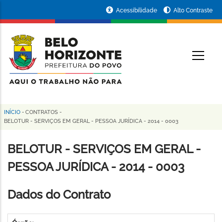
Pular
Portal
Acessibilidade
Alto Contraste
para
da
o
conteúdo
Prefeitura
O
principal
de
Belo
Horizonte
INÍCIO
-
CONTRATOS
-
Trilha
BELOTUR - SERVIÇOS EM GERAL - PESSOA JURÍDICA - 2014 - 0003
de
BELOTUR - SERVIÇOS EM GERAL -
navegação
PESSOA JURÍDICA - 2014 - 0003
Dados do Contrato