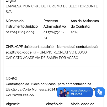
Órgão:
EMPRESA MUNICIPAL DE TURISMO DE BELO HORIZONTE
S/A
Número do
Processo
Ano da Assinatura
Instrumento Jurídico:
Administrativo:
do Contrato:
01.2014.2805.0003
01.170479.14-
2014
34
CNPJ/CPF do(a) contratado(a) - Nome do(a) contratado(a):
10.583.710/0001-45 - GREMIO RECREATIVO BLOCO
CARICATO ACADEMIA DE SAMBA POR ACASO
Objeto:
Contratação do "Bloco por Acaso" para apresentação na
Eleição da Corte Momesca 2014 PROMOÇÃO DE FESTAS
CARNAVALESCAS
Vigência:
Licitação de
Modalidade da