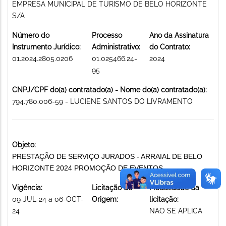
EMPRESA MUNICIPAL DE TURISMO DE BELO HORIZONTE
S/A
Número do
Processo
Ano da Assinatura
Instrumento Jurídico:
Administrativo:
do Contrato:
01.2024.2805.0206
01.025466.24-
2024
95
CNPJ/CPF do(a) contratado(a) - Nome do(a) contratado(a):
794.780.006-59 - LUCIENE SANTOS DO LIVRAMENTO
Objeto:
PRESTAÇÃO DE SERVIÇO JURADOS - ARRAIAL DE BELO
HORIZONTE 2024 PROMOÇÃO DE EVENTOS
Vigência:
Licitação de
Modalidade da
09-JUL-24 a 06-OCT-
Origem:
licitação:
24
NAO SE APLICA