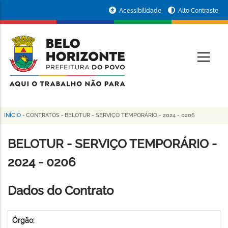
Pular
Portal
Acessibilidade
Alto Contraste
para
da
o
conteúdo
Prefeitura
O
principal
de
Belo
Horizonte
INÍCIO
-
CONTRATOS
-
BELOTUR - SERVIÇO TEMPORÁRIO - 2024 - 0206
Trilha
de
BELOTUR - SERVIÇO TEMPORÁRIO -
navegação
2024 - 0206
Dados do Contrato
Órgão: