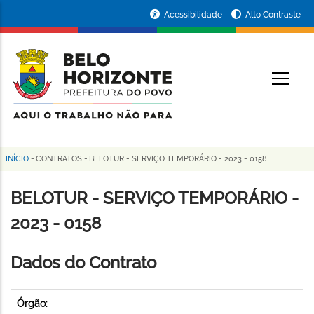
Pular
Portal
Acessibilidade
Alto Contraste
para
da
o
conteúdo
Prefeitura
O
principal
de
Belo
Horizonte
INÍCIO
-
CONTRATOS
-
BELOTUR - SERVIÇO TEMPORÁRIO - 2023 - 0158
Trilha
de
BELOTUR - SERVIÇO TEMPORÁRIO -
navegação
2023 - 0158
Dados do Contrato
Órgão: