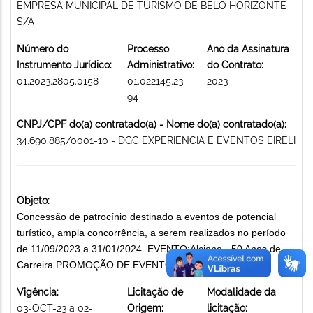
EMPRESA MUNICIPAL DE TURISMO DE BELO HORIZONTE
S/A
Número do
Processo
Ano da Assinatura
Instrumento Jurídico:
Administrativo:
do Contrato:
01.2023.2805.0158
01.022145.23-
2023
94
CNPJ/CPF do(a) contratado(a) - Nome do(a) contratado(a):
34.690.885/0001-10 - DGC EXPERIENCIA E EVENTOS EIRELI
Objeto:
Concessão de patrocínio destinado a eventos de potencial
turístico, ampla concorrência, a serem realizados no período
de 11/09/2023 a 31/01/2024. EVENTO:Alcione - 50 Anos de
Carreira PROMOÇÃO DE EVENTOS
Vigência:
Licitação de
Modalidade da
03-OCT-23 a 02-
Origem:
licitação: