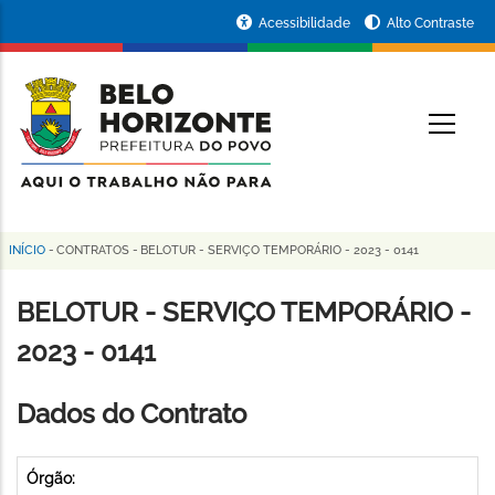
Pular
Portal
Acessibilidade
Alto Contraste
para
da
o
conteúdo
Prefeitura
O
principal
de
Belo
Horizonte
INÍCIO
-
CONTRATOS
-
BELOTUR - SERVIÇO TEMPORÁRIO - 2023 - 0141
Trilha
de
BELOTUR - SERVIÇO TEMPORÁRIO -
navegação
2023 - 0141
Dados do Contrato
Órgão: