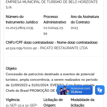
EMPRESA MUNICIPAL DE TURISMO DE BELO HORIZONTE
S/A
Número do
Processo
Ano da Assinatura
Instrumento Jurídico:
Administrativo:
do Contrato:
01.2023.2805.0135
01.022145.23-
2023
94
CNPJ/CPF do(a) contratado(a) - Nome do(a) contratado(a):
42.524.095/0001-92 - PACATO RESTAURANTE LTDA
Objeto:
Concessão de patrocínio destinado a eventos de potencial
turístico, ampla concorrência, a serem realizados no período
de 11/09/2023 a 31/01/2024. EVENTO: Caio Soter convida -
Chefs do Brasil PROMOÇÃO DE EVENTOS
Vigência:
Licitação de
Modalidade da
11-SEP-23 a 10-SEP-
Origem:
licitação: