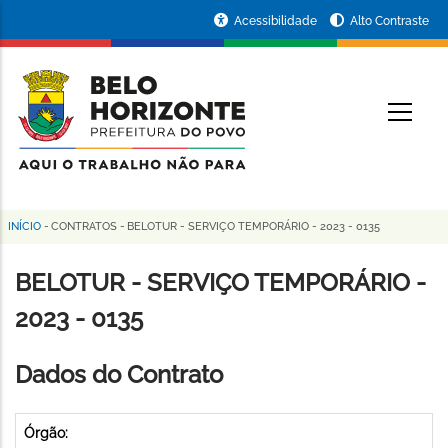
Pular
Portal
Acessibilidade
Alto Contraste
para
da
o
conteúdo
Prefeitura
O
principal
de
Belo
Horizonte
INÍCIO
-
CONTRATOS
-
BELOTUR - SERVIÇO TEMPORÁRIO - 2023 - 0135
Trilha
de
BELOTUR - SERVIÇO TEMPORÁRIO -
navegação
2023 - 0135
Dados do Contrato
Órgão: