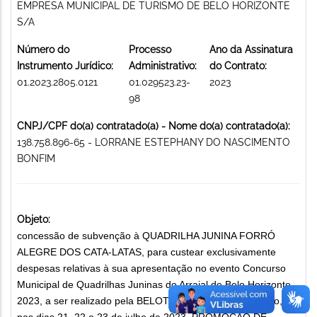
EMPRESA MUNICIPAL DE TURISMO DE BELO HORIZONTE
S/A
Número do
Processo
Ano da Assinatura
Instrumento Jurídico:
Administrativo:
do Contrato:
01.2023.2805.0121
01.029523.23-
2023
98
CNPJ/CPF do(a) contratado(a) - Nome do(a) contratado(a):
138.758.896-65 - LORRANE ESTEPHANY DO NASCIMENTO
BONFIM
Objeto:
concessão de subvenção à QUADRILHA JUNINA FORRÓ
ALEGRE DOS CATA-LATAS, para custear exclusivamente
despesas relativas à sua apresentação no evento Concurso
Municipal de Quadrilhas Juninas do Arraial de Belo Horizonte
2023, a ser realizado pela BELOTUR na Praça da Estação,
nos dias 21, 22 e 23 de julho de 2023. PROMOÇÃO DE