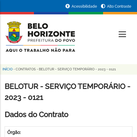
Pular
Portal
Acessibilidade
Alto Contraste
para
da
o
conteúdo
Prefeitura
O
principal
de
Belo
Horizonte
INÍCIO
-
CONTRATOS
-
BELOTUR - SERVIÇO TEMPORÁRIO - 2023 - 0121
Trilha
de
BELOTUR - SERVIÇO TEMPORÁRIO -
navegação
2023 - 0121
Dados do Contrato
Órgão: