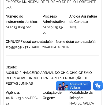
EMPRESA MUNICIPAL DE TURISMO DE BELO HORIZONTE
S/A
Número do
Processo
Ano da Assinatura
Instrumento Jurídico:
Administrativo:
do Contrato:
01.2023.2805.0101
01.029425.23-
2023
79
CNPJ/CPF do(a) contratado(a) - Nome do(a) contratado(a):
129.598.956-57 - JAIRO MIRANDA JUNIOR
Objeto:
AUXÍLIO FINANCEIRO ARRAIAL DO CHIC CHIC GRÊMIO
RECREATIVO DA CULTURA E ARTES PROMOÇÃO DE
FESTAS JUNINAS
Vigência:
Licitação de
Modalidade da
10-JUL-23 a 06-DEC-
Origem:
licitação:
23
NAO SE APLICA