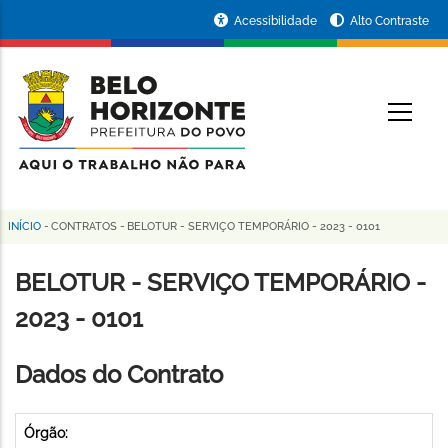
Pular
Portal
Acessibilidade
Alto Contraste
para
da
o
conteúdo
Prefeitura
O
principal
de
Belo
Horizonte
INÍCIO
-
CONTRATOS
-
BELOTUR - SERVIÇO TEMPORÁRIO - 2023 - 0101
Trilha
de
BELOTUR - SERVIÇO TEMPORÁRIO -
navegação
2023 - 0101
Dados do Contrato
Órgão: