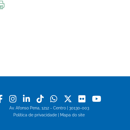
IMPRIMIR
ESTA
PÁGINA
Facebook
Instagram
Linkedin
Tiktok
Whatsapp
X
Flickr
Youtu
Av. Afonso Pena, 1212 - Centro | 30130-003
Política de privacidade
|
Mapa do site