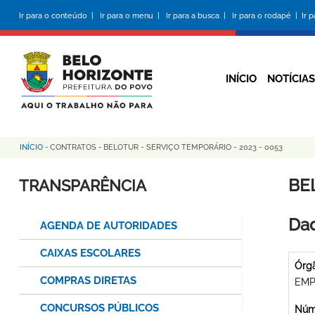
Pular
Ir para o conteúdo |
Ir para o menu |
Ir para a busca |
Ir para o rodapé |
Ir 
para
o
conteúdo
principal
INÍCIO
NOTÍCIAS
INÍCIO
-
CONTRATOS
-
BELOTUR - SERVIÇO TEMPORÁRIO - 2023 - 0053
Trilha
de
BE
TRANSPARÊNCIA
navegação
Dad
AGENDA DE AUTORIDADES
CAIXAS ESCOLARES
Órg
COMPRAS DIRETAS
EMP
CONCURSOS PÚBLICOS
Núme