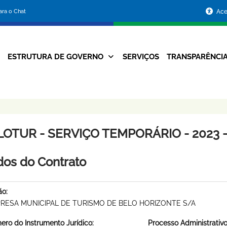
Portal
para o Chat
Ace
da
Prefeitura
ESTRUTURA DE GOVERNO
SERVIÇOS
TRANSPARÊNCI
Navegação
de
Principal
Belo
Horizonte
LOTUR - SERVIÇO TEMPORÁRIO - 2023 -
os do Contrato
ão:
RESA MUNICIPAL DE TURISMO DE BELO HORIZONTE S/A
ro do Instrumento Jurídico:
Processo Administrativo