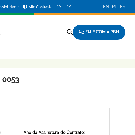
−
+
A
A
EN
PT
ES
ssibilidade
Alto Contraste
FALE COM A PBH
A
 0053
:
Ano da Assinatura do Contrato: