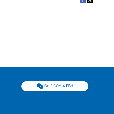
be
FALE COM A
PBH