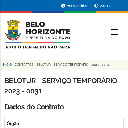
Pular
Portal
Acessibilidade
Alto Contraste
para
da
o
conteúdo
Prefeitura
O
principal
de
Belo
Horizonte
INÍCIO
-
CONTRATOS
-
BELOTUR - SERVIÇO TEMPORÁRIO - 2023 - 0031
Trilha
de
BELOTUR - SERVIÇO TEMPORÁRIO -
navegação
2023 - 0031
Dados do Contrato
Órgão: