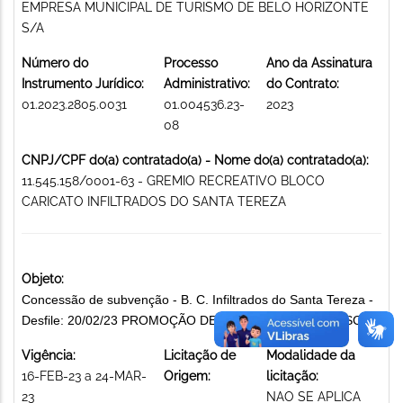
EMPRESA MUNICIPAL DE TURISMO DE BELO HORIZONTE
S/A
Número do
Processo
Ano da Assinatura
Instrumento Jurídico:
Administrativo:
do Contrato:
01.2023.2805.0031
01.004536.23-
2023
08
CNPJ/CPF do(a) contratado(a) - Nome do(a) contratado(a):
11.545.158/0001-63 - GREMIO RECREATIVO BLOCO
CARICATO INFILTRADOS DO SANTA TEREZA
Objeto:
Concessão de subvenção - B. C. Infiltrados do Santa Tereza -
Desfile: 20/02/23 PROMOÇÃO DE FESTAS CARNAVALESCAS
Vigência:
Licitação de
Modalidade da
16-FEB-23 a 24-MAR-
Origem:
licitação:
23
NAO SE APLICA