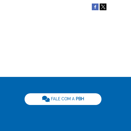
be
FALE COM A
PBH