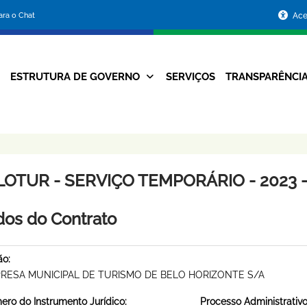
Portal
para o Chat
Ace
da
Prefeitura
ESTRUTURA DE GOVERNO
SERVIÇOS
TRANSPARÊNCI
Navegação
de
Principal
Belo
Horizonte
LOTUR - SERVIÇO TEMPORÁRIO - 2023 -
os do Contrato
ão:
RESA MUNICIPAL DE TURISMO DE BELO HORIZONTE S/A
ro do Instrumento Jurídico:
Processo Administrativo