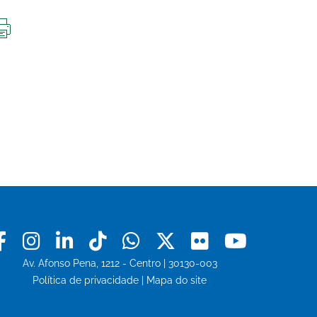
IMPRIMIR
ESTA
PÁGINA
Facebook
Instagram
Linkedin
Tiktok
Whatsapp
X
Flickr
Youtu
Av. Afonso Pena, 1212 - Centro | 30130-003
Política de privacidade
|
Mapa do site