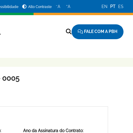
−
+
A
A
EN
PT
ES
ssibilidade
Alto Contraste
FALE COM A PBH
A
 0005
:
Ano da Assinatura do Contrato: