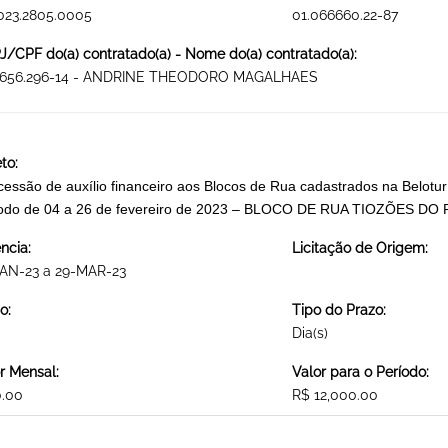
023.2805.0005
01.066660.22-87
/CPF do(a) contratado(a) - Nome do(a) contratado(a):
.656.296-14 - ANDRINE THEODORO MAGALHAES
to:
essão de auxílio financeiro aos Blocos de Rua cadastrados na Belotur 
íodo de 04 a 26 de fevereiro de 2023 – BLOCO DE RUA TIOZÕE
ncia:
Licitação de Origem:
JAN-23 a 29-MAR-23
o:
Tipo do Prazo:
Dia(s)
r Mensal:
Valor para o Período:
0.00
R$ 12,000.00