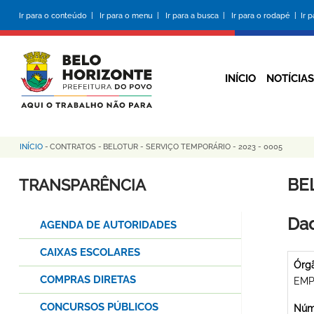
Pular
Ir para o conteúdo |
Ir para o menu |
Ir para a busca |
Ir para o rodapé |
Ir 
para
o
conteúdo
principal
INÍCIO
NOTÍCIAS
INÍCIO
-
CONTRATOS
-
BELOTUR - SERVIÇO TEMPORÁRIO - 2023 - 0005
Trilha
de
BE
TRANSPARÊNCIA
navegação
Dad
AGENDA DE AUTORIDADES
CAIXAS ESCOLARES
Órg
COMPRAS DIRETAS
EMP
CONCURSOS PÚBLICOS
Núme