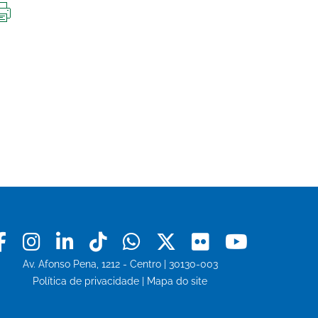
IMPRIMIR
ESTA
PÁGINA
Facebook
Instagram
Linkedin
Tiktok
Whatsapp
X
Flickr
Youtu
Av. Afonso Pena, 1212 - Centro | 30130-003
Política de privacidade
|
Mapa do site