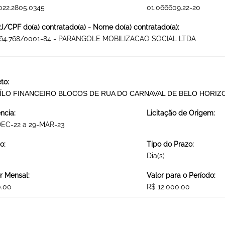
022.2805.0345
01.066609.22-20
/CPF do(a) contratado(a) - Nome do(a) contratado(a):
264.768/0001-84 - PARANGOLE MOBILIZACAO SOCIAL LTDA
to:
ÍLO FINANCEIRO BLOCOS DE RUA DO CARNAVAL DE BELO HORI
ncia:
Licitação de Origem:
DEC-22 a 29-MAR-23
o:
Tipo do Prazo:
Dia(s)
r Mensal:
Valor para o Período:
0.00
R$ 12,000.00