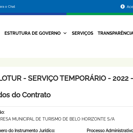
Portal
para o Chat
Ace
da
Prefeitura
ESTRUTURA DE GOVERNO
SERVIÇOS
TRANSPARÊNCI
Navegação
de
Principal
Belo
Horizonte
LOTUR - SERVIÇO TEMPORÁRIO - 2022 -
os do Contrato
ão:
RESA MUNICIPAL DE TURISMO DE BELO HORIZONTE S/A
ro do Instrumento Jurídico:
Processo Administrativo