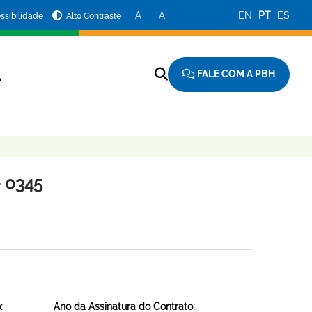
−
+
A
A
EN
PT
ES
ssibilidade
Alto Contraste
FALE COM A PBH
A
 0345
:
Ano da Assinatura do Contrato: