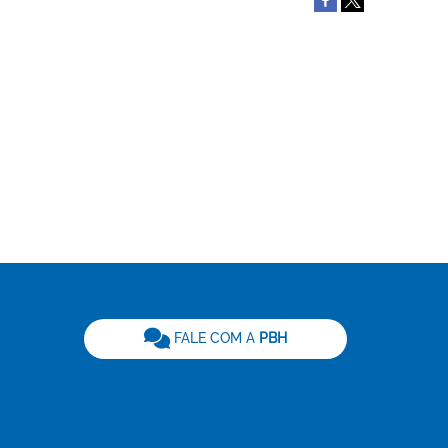
be
FALE COM A
PBH