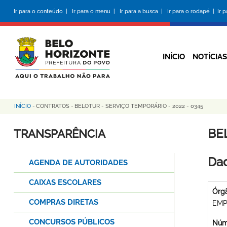
Pular
Ir para o conteúdo |
Ir para o menu |
Ir para a busca |
Ir para o rodapé |
Ir 
para
o
conteúdo
principal
INÍCIO
NOTÍCIAS
INÍCIO
-
CONTRATOS
-
BELOTUR - SERVIÇO TEMPORÁRIO - 2022 - 0345
Trilha
de
BE
TRANSPARÊNCIA
navegação
Dad
AGENDA DE AUTORIDADES
CAIXAS ESCOLARES
Órg
COMPRAS DIRETAS
EMP
CONCURSOS PÚBLICOS
Núme