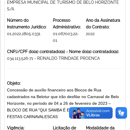
EMPRESA MUNICIPAL DE TURISMO DE BELO HORIZONTE
S/A
Número do
Processo
Ano da Assinatura
Instrumento Jurídico:
Administrativo:
do Contrato:
01.2022.2805.0331
01.067003.22-
2022
01
CNPJ/CPF do(a) contratado(a) - Nome do(a) contratado(a):
034.113.526-71 - REINALDO TRINDADE PROENCA
Objeto:
Concessão de auxílio financeiro aos Blocos de Rua
cadastrados na Belotur que irão desfilar no Carnaval de Belo
Horizonte, no período de 04 a 26 de fevereiro de 2023 –
BLOCO DE RUA "QUI SAMBA É ESSE?" PROMOÇÃO DE
FESTAS CARNAVALESCAS
Vigência:
Licitação de
Modalidade da