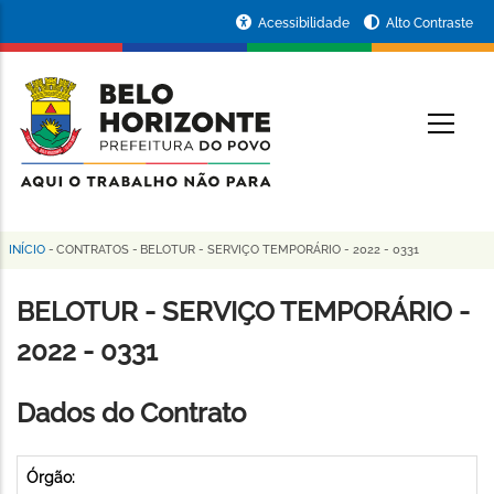
Pular
Portal
Acessibilidade
Alto Contraste
para
da
o
conteúdo
Prefeitura
O
principal
de
Belo
Horizonte
INÍCIO
-
CONTRATOS
-
BELOTUR - SERVIÇO TEMPORÁRIO - 2022 - 0331
Trilha
de
BELOTUR - SERVIÇO TEMPORÁRIO -
navegação
2022 - 0331
Dados do Contrato
Órgão: