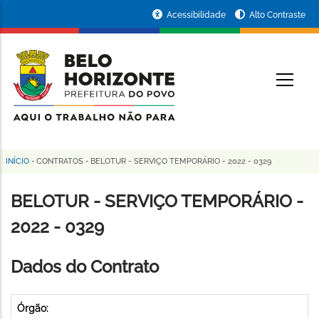
Pular
Portal
Acessibilidade
Alto Contraste
para
da
o
conteúdo
Prefeitura
O
principal
de
Belo
Horizonte
INÍCIO
-
CONTRATOS
-
BELOTUR - SERVIÇO TEMPORÁRIO - 2022 - 0329
Trilha
de
BELOTUR - SERVIÇO TEMPORÁRIO -
navegação
2022 - 0329
Dados do Contrato
Órgão: