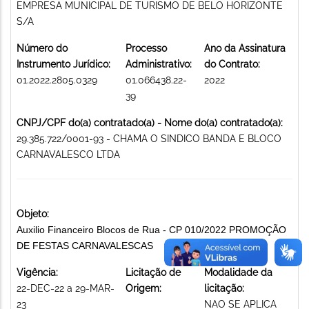
EMPRESA MUNICIPAL DE TURISMO DE BELO HORIZONTE
S/A
Número do
Processo
Ano da Assinatura
Instrumento Jurídico:
Administrativo:
do Contrato:
01.2022.2805.0329
01.066438.22-
2022
39
CNPJ/CPF do(a) contratado(a) - Nome do(a) contratado(a):
29.385.722/0001-93 - CHAMA O SINDICO BANDA E BLOCO
CARNAVALESCO LTDA
Objeto:
Auxilio Financeiro Blocos de Rua - CP 010/2022 PROMOÇÃO
DE FESTAS CARNAVALESCAS
Vigência:
Licitação de
Modalidade da
22-DEC-22 a 29-MAR-
Origem:
licitação:
23
NAO SE APLICA