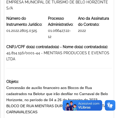
EMPRESA MUNICIPAL DE TURISMO DE BELO HORIZONTE
S/A
Número do
Processo
Ano da Assinatura
Instrumento Jurídico:
Administrativo:
do Contrato:
01.2022.2805.0325
01.066427.22-
2022
12
CNPJ/CPF do(a) contratado(a) - Nome do(a) contratado(a):
45.814.156/0001-44 - MIENTRAS PRODUCOES E EVENTOS
LTDA
Objeto:
Concessão de auxílio financeiro aos Blocos de Rua
cadastrados na Belotur que irão desfilar no Carnaval de Belo
Horizonte, no período de 04 a 26 de fevereiro de 2023 –
BLOCO DE RUA MIENTRAS DURA PROMOÇÃO DE FESTAS
CARNAVALESCAS