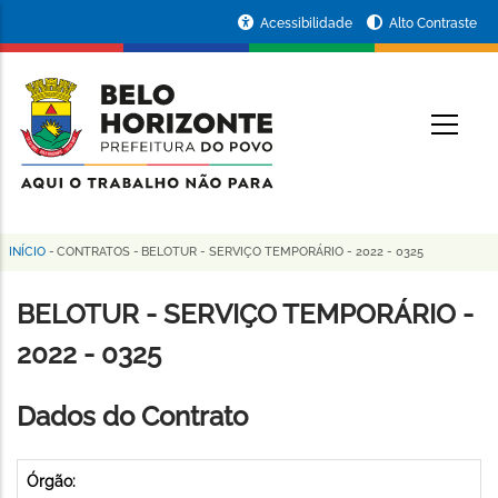
Pular
Portal
Acessibilidade
Alto Contraste
para
da
o
conteúdo
Prefeitura
O
principal
de
Belo
Horizonte
INÍCIO
-
CONTRATOS
-
BELOTUR - SERVIÇO TEMPORÁRIO - 2022 - 0325
Trilha
de
BELOTUR - SERVIÇO TEMPORÁRIO -
navegação
2022 - 0325
Dados do Contrato
Órgão: